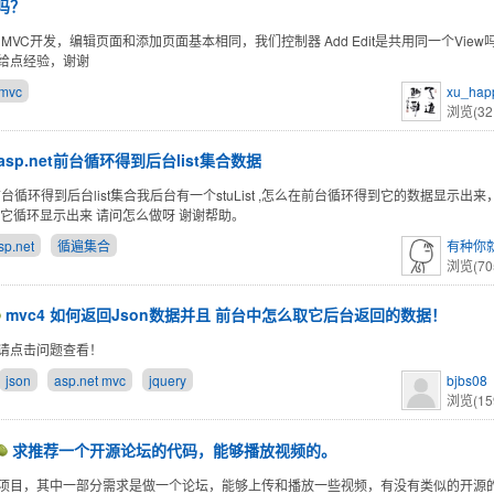
w吗？
ET MVC开发，编辑页面和添加页面基本相同，我们控制器 Add Edit是共用同一个Vie
给点经验，谢谢
 mvc
xu_hap
浏览(32
asp.net前台循环得到后台list集合数据
et前台循环得到后台list集合我后台有一个stuList ,怎么在前台循环得到它的数据显示出
e把它循环显示出来 请问怎么做呀 谢谢帮助。
sp.net
循遍集合
有种你
浏览(70
mvc4 如何返回Json数据并且 前台中怎么取它后台返回的数据！
请点击问题查看！
json
asp.net mvc
jquery
bjbs08
浏览(15
求推荐一个开源论坛的代码，能够播放视频的。
项目，其中一部分需求是做一个论坛，能够上传和播放一些视频，有没有类似的开源