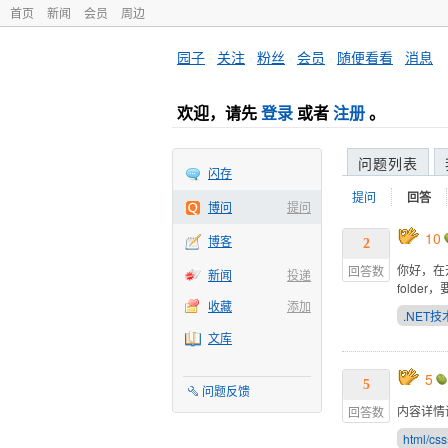
首页
新闻
会员
周边
园子
·
关注
·
粉丝
·
会员
·
随便看看
·
消息
欢迎，请先
登录
或者
注册
。
问题列表
闪存
提问
回答
博问
提问
10
博客
2
你好，在
回答数
新闻
投递
folde
收藏
添加
.NET技
文库
5
5
问题反馈
内容详情
回答数
html/c