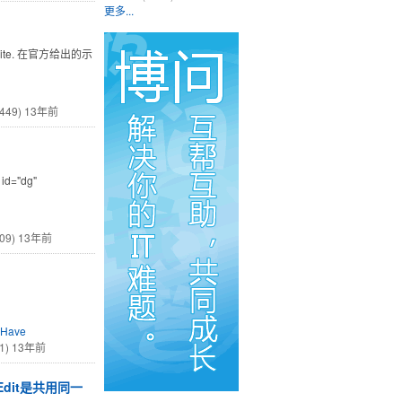
更多...
 site. 在官方给出的示
449)
13年前
d="dg"
09)
13年前
gHave
1)
13年前
Edit是共用同一