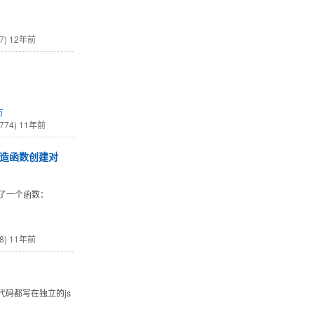
7)
12年前
方
774)
11年前
构造函数创建对
定义了一个函数：
8)
11年前
ript代码都写在独立的js