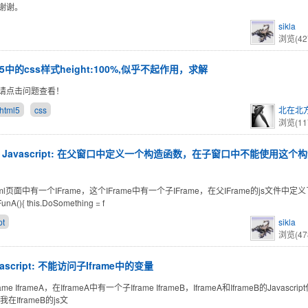
谢谢。
sikla
浏览(42
l5中的css样式height:100%,似乎不起作用，求解
请点击问题查看！
html5
css
北在北
浏览(11
Javascript: 在父窗口中定义一个构造函数，在子窗口中不能使用这个
ml页面中有一个IFrame，这个IFrame中有一个子IFrame，在父IFrame的js文件中
FunA(){ this.DoSomething = f
pt
sikla
浏览(47
vascript: 不能访问子Iframe中的变量
ame IframeA，在IframeA中有一个子Iframe IframeB，IframeA和IframeB的Javasc
在IframeB的js文