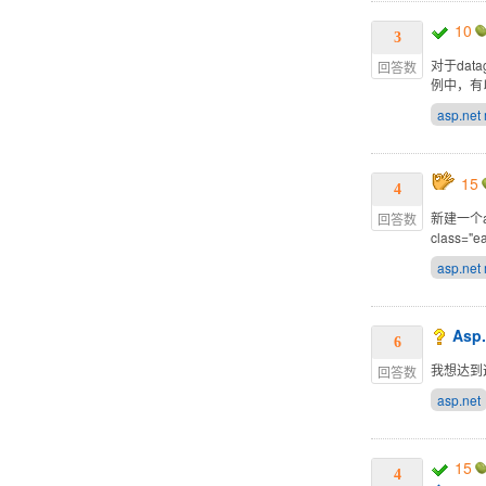
10
3
对于data
回答数
例中，有以
asp.net
15
4
新建一个as
回答数
class="ea
asp.net
As
6
我想达到
回答数
asp.net
15
4