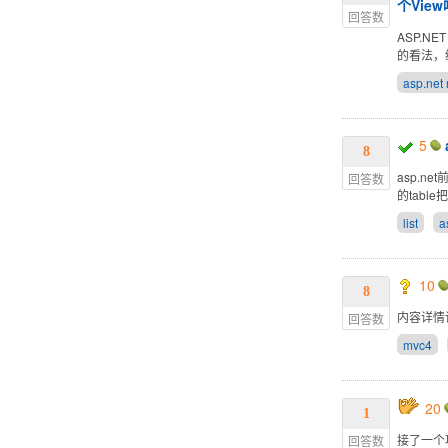
个Vie
回答数
ASP.N
的看法，
asp.net
5
8
asp.n
回答数
的tabl
list
a
10
8
内容详情
回答数
mvc4
20
1
接了一个
回答数