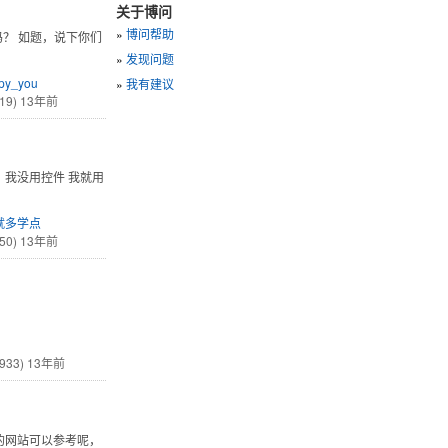
关于博问
»
博问帮助
w吗？ 如题，说下你们
»
发现问题
py_you
»
我有建议
19)
13年前
来，我没用控件 我就用
就多学点
50)
13年前
933)
13年前
的网站可以参考呢，