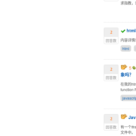
求指教，
htm
2
内容详情
回答数
html
5
2
象吗？
回答数
在我的ht
function 
javascri
Ja
2
有一个Ifr
回答数
文件中。 我