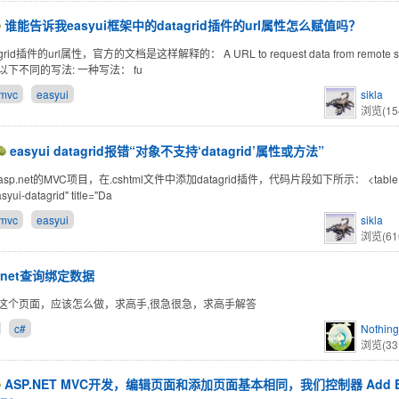
谁能告诉我easyui框架中的datagrid插件的url属性怎么赋值吗？
grid插件的url属性，官方的文档是这样解释的： A URL to request data from remote
下不同的写法: 一种写法： fu
 mvc
easyui
sikla
浏览(15
easyui datagrid报错“对象不支持‘datagrid’属性或方法”
p.net的MVC项目，在.cshtml文件中添加datagrid插件，代码片段如下所示： <table i
syui-datagrid" title="Da
 mvc
easyui
sikla
浏览(61
p.net查询绑定数据
这个页面，应该怎么做，求高手,很急很急，求高手解答
c#
Nothin
浏览(33
ASP.NET MVC开发，编辑页面和添加页面基本相同，我们控制器 Add 