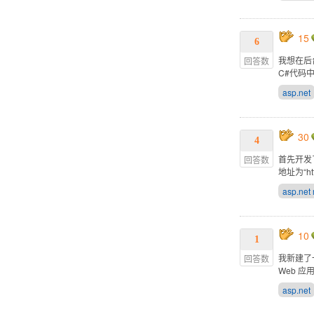
15
6
我想在后
回答数
C#代码
asp.net
30
4
首先开发了
回答数
地址为“http
asp.net
10
1
我新建了
回答数
Web 
asp.net