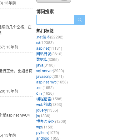
3)
13年前
博问搜索
有连续的几个空格，在
热门标签
题
.net技术
(22292)
c#
(12383)
67)
13年前
asp.net
(11131)
网站开发
(3610)
数据库
(3365)
java
(3190)
sql server
(2920)
后网站运行正常，比如首页
javascript
(2871)
asp.net mvc
(1658)
.net
(1652)
20)
13年前
c++
(1626)
编程语言
(1588)
web前端
(1393)
jquery
(1355)
p.net MVC4
js
(1336)
博客园专区
(1206)
wpf
(1153)
python
(1079)
5)
13年前
android
(1055)