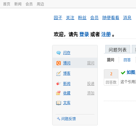
首页
新闻
会员
周边
园子
·
关注
·
粉丝
·
会员
·
随便看看
·
消息
欢迎，请先
登录
或者
注册
。
问题列表
闪存
提问
回答
博问
提问
如图
博客
2
这个引用
回答数
新闻
投递
收藏
添加
文库
问题反馈