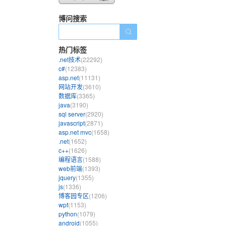
博问搜索
热门标签
.net技术
(22292)
c#
(12383)
asp.net
(11131)
网站开发
(3610)
数据库
(3365)
java
(3190)
sql server
(2920)
javascript
(2871)
asp.net mvc
(1658)
.net
(1652)
c++
(1626)
编程语言
(1588)
web前端
(1393)
jquery
(1355)
js
(1336)
博客园专区
(1206)
wpf
(1153)
python
(1079)
android
(1055)