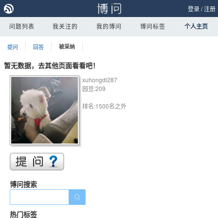
登录
/
注册
问题列表
我关注的
我的博问
博问标签
个人主页
提问
回答
被采纳
暂无数据，去其他页面看看吧！
xuhongdi287
园豆:209
排名:1500名之外
博问搜索
热门标签