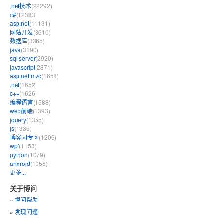
.net技术
(22292)
c#
(12383)
asp.net
(11131)
网站开发
(3610)
数据库
(3365)
java
(3190)
sql server
(2920)
javascript
(2871)
asp.net mvc
(1658)
.net
(1652)
c++
(1626)
编程语言
(1588)
web前端
(1393)
jquery
(1355)
js
(1336)
博客园专区
(1206)
wpf
(1153)
python
(1079)
android
(1055)
更多...
关于博问
»
博问帮助
»
发现问题