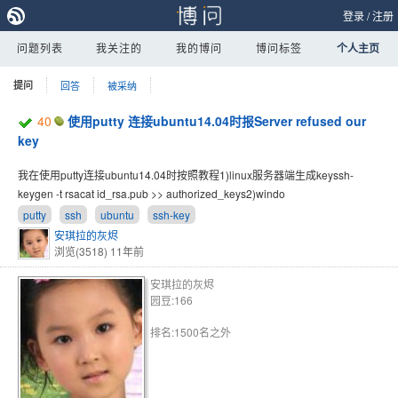
登录
/
注册
问题列表
我关注的
我的博问
博问标签
个人主页
提问
回答
被采纳
40
使用putty 连接ubuntu14.04时报Server refused our
key
我在使用putty连接ubuntu14.04时按照教程1)linux服务器端生成keyssh-
keygen -t rsacat id_rsa.pub >> authorized_keys2)windo
putty
ssh
ubuntu
ssh-key
安琪拉的灰烬
浏览(3518)
11年前
安琪拉的灰烬
园豆:166
排名:1500名之外