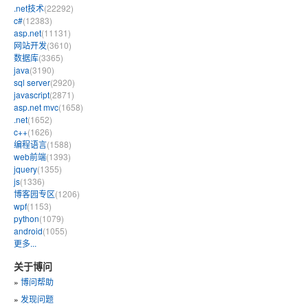
.net技术
(22292)
c#
(12383)
asp.net
(11131)
网站开发
(3610)
数据库
(3365)
java
(3190)
sql server
(2920)
javascript
(2871)
asp.net mvc
(1658)
.net
(1652)
c++
(1626)
编程语言
(1588)
web前端
(1393)
jquery
(1355)
js
(1336)
博客园专区
(1206)
wpf
(1153)
python
(1079)
android
(1055)
更多...
关于博问
»
博问帮助
»
发现问题