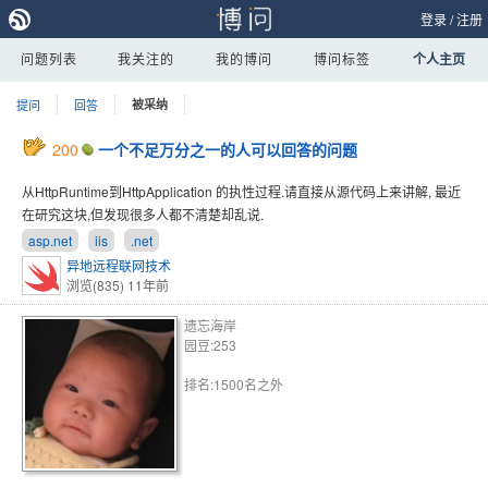
登录
/
注册
问题列表
我关注的
我的博问
博问标签
个人主页
提问
回答
被采纳
200
一个不足万分之一的人可以回答的问题
从HttpRuntime到HttpApplication 的执性过程.请直接从源代码上来讲解, 最近
在研究这块,但发现很多人都不清楚却乱说.
asp.net
iis
.net
异地远程联网技术
浏览(835)
11年前
遗忘海岸
园豆:253
排名:1500名之外