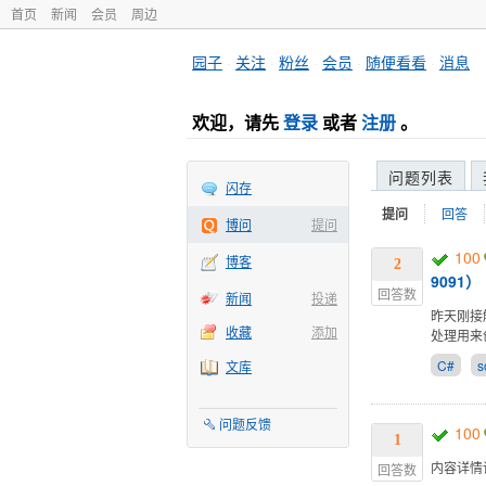
首页
新闻
会员
周边
园子
·
关注
·
粉丝
·
会员
·
随便看看
·
消息
欢迎，请先
登录
或者
注册
。
问题列表
闪存
提问
回答
博问
提问
100
博客
2
9091）
回答数
新闻
投递
昨天刚接
收藏
添加
处理用来
C#
s
文库
问题反馈
100
1
内容详情
回答数