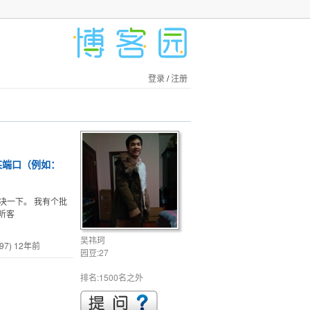
登录
/
注册
某端口（例如：
决一下。 我有个批
听客
吴祎珂
97)
12年前
园豆:27
排名:1500名之外