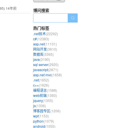
95)
14年前
博问搜索
热门标签
.net技术
(22292)
c#
(12383)
asp.net
(11131)
网站开发
(3610)
数据库
(3365)
java
(3190)
sql server
(2920)
javascript
(2871)
asp.net mvc
(1658)
.net
(1652)
c++
(1626)
编程语言
(1588)
web前端
(1393)
jquery
(1355)
js
(1336)
博客园专区
(1206)
wpf
(1153)
python
(1079)
android
(1055)