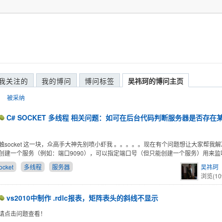
我关注的
我的博问
博问标签
吴祎珂的博问主页
被采纳
C# SOCKET 多线程 相关问题：如可在后台代码判断服务器是否存在
触socket 这一块，众高手大神先别喷小虾我 。。。。。现在有个问题想让大家帮我解
创建一个服务（例如：端口9090），可以指定端口号（但只能创建一个服务）用来监
ocket
多线程
服务器
吴祎珂
浏览(10
vs2010中制作 .rdlc报表，矩阵表头的斜线不显示
请点击问题查看！