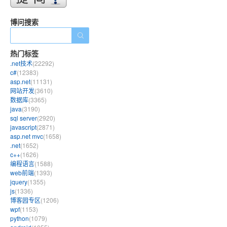
博问搜索
热门标签
.net技术
(22292)
c#
(12383)
asp.net
(11131)
网站开发
(3610)
数据库
(3365)
java
(3190)
sql server
(2920)
javascript
(2871)
asp.net mvc
(1658)
.net
(1652)
c++
(1626)
编程语言
(1588)
web前端
(1393)
jquery
(1355)
js
(1336)
博客园专区
(1206)
wpf
(1153)
python
(1079)