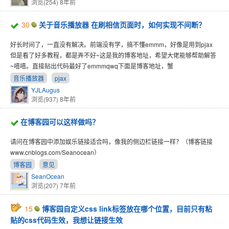
浏览(254)
8年前
30
关于音乐播放器 在刷相信页面时，如何实现不间断？
好长时间了，一直没有解决。前端没有学，搞不懂emmm，好像是用到pjax
但是看了好多教程，都是弄不好~这是我的博客地址，希望大佬能够帮助解答
~嘻嘻。直接贴出代码最好了emmmqwq下面是博客地址，蟹
音乐播放器
pjax
YJLAugus
浏览(937)
8年前
在博客园可以这样做吗？
请问在博客园中添加娱乐链接适合吗，像我的侧边栏链接一样？（博客链接
www.cnblogs.com/Seanocean）
博客园
意见
SeanOcean
浏览(207)
7年前
15
博客园自定义css link标签放在哪个位置，目前只有粘
贴的css代码生效，我想让链接生效