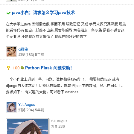
java小白；请求怎么学习java技术
在大学学过java 因懒懒散散 学而不用 导致忘记 又或 学而未探究其深度 现虽
能看懂代码 但自己却敲不出来 愿君能赐教 为我指点一条明路 是我不适合这
个专业吗 还是我以前太懒惰了 我现在想好好的去学
α卿尘
浏览(183)
5年前
100
Python Flask 问题求助！
一个小作业上遇到一些，问题，数据都获取完毕了， 需要熟悉flask 或者
django的大佬求助！功能比较简单，就是把json中的数据，显示在网页上。
要求如下： 有兴趣的大佬，可以看下 databas
YJLAugus
浏览(204)
5年前
YJLAugus
园豆:236