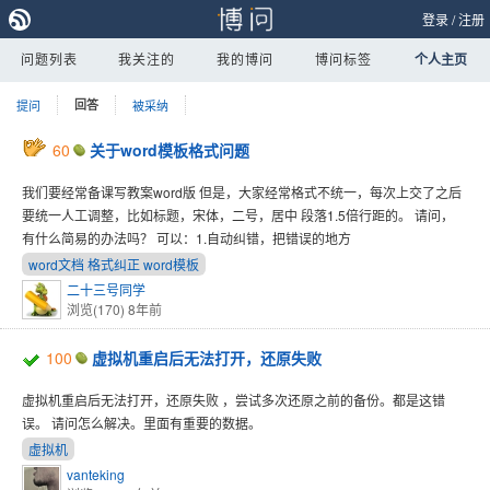
登录
/
注册
问题列表
我关注的
我的博问
博问标签
个人主页
提问
回答
被采纳
60
关于word模板格式问题
我们要经常备课写教案word版 但是，大家经常格式不统一，每次上交了之后
要统一人工调整，比如标题，宋体，二号，居中 段落1.5倍行距的。 请问，
有什么简易的办法吗？ 可以：1.自动纠错，把错误的地方
word文档 格式纠正 word模板
二十三号同学
浏览(170)
8年前
100
虚拟机重启后无法打开，还原失败
虚拟机重启后无法打开，还原失败 ，尝试多次还原之前的备份。都是这错
误。 请问怎么解决。里面有重要的数据。
虚拟机
vanteking