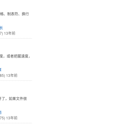
空格、制表符、换行
院长
7)
13年前
速度，或者把握速度，
覃
85)
13年前
开了，如果文件很
雨
75)
13年前