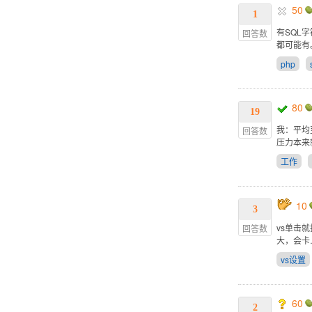
50
1
有SQL
回答数
都可能有
php
80
19
我：平均
回答数
压力本来
工作
10
3
vs单击
回答数
大，会卡
vs设置
60
2