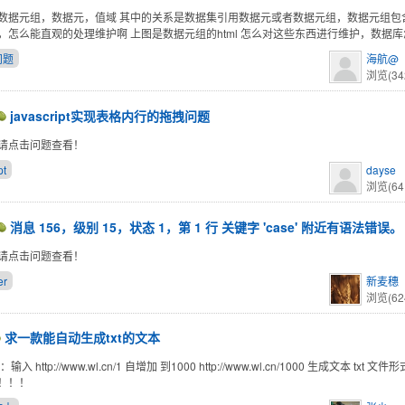
数据元组，数据元，值域 其中的关系是数据集引用数据元或者数据元组，数据元组包
，怎么能直观的处理维护啊 上图是数据元组的html 怎么对这些东西进行维护，数据
问题
海航@
浏览(34
javascript实现表格内行的拖拽问题
请点击问题查看！
pt
dayse
浏览(64
消息 156，级别 15，状态 1，第 1 行 关键字 'case' 附近有语法错误。
请点击问题查看！
er
新麦穗
浏览(62
求一款能自动生成txt的文本
入 http://www.wl.cn/1 自增加 到1000 http://www.wl.cn/1000 生成文本 txt 文
！！！