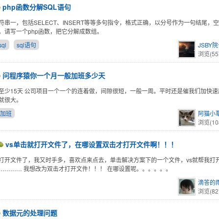
php函数分解SQL语句
字符串一，包括SELECT、INSERT等等多句指令，格式正确，以分号作为一句结尾，
。请写一个php函数，把它分解成数组。
sql
sql语句
JSBY
浏览(55
问程序猿你一个月一般加班多少天
至少15天 公司项目一个一个的连着做，间隙很短，一般一周。平时还是催我们加快
就很大。
加班
阿猫小
浏览(10
vs单击就打开文件了，在哪设置双击才打开文件啊！！！
就打开文件了，我又时手多，喜欢点来点去，单击解决方案下的一个文件，vs就帮我打
………… 我想改为双击才打开文件！！！ 在哪设置呢。。。。。。
滴答的
浏览(82
数据元的处理问题