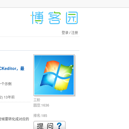
登录
/
注册
ditor，最
一个示例
2)
13年前
三阶
园豆:1636
排名:185
库的时候要转化成对应的