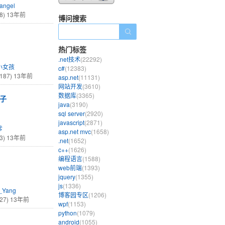
_angel
8)
13年前
博问搜索
热门标签
.net技术
(22292)
小女孩
c#
(12383)
187)
13年前
asp.net
(11131)
网站开发
(3610)
数据库
(3365)
例子
java
(3190)
sql server
(2920)
javascript
(2871)
爹
asp.net mvc
(1658)
3)
13年前
.net
(1652)
c++
(1626)
编程语言
(1588)
web前端
(1393)
jquery
(1355)
js
(1336)
e_Yang
博客园专区
(1206)
27)
13年前
wpf
(1153)
python
(1079)
android
(1055)