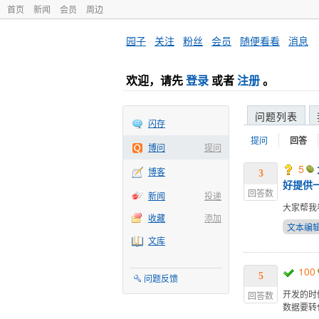
首页
新闻
会员
周边
园子
·
关注
·
粉丝
·
会员
·
随便看看
·
消息
欢迎，请先
登录
或者
注册
。
问题列表
闪存
提问
回答
博问
提问
5
博客
3
好提供
回答数
新闻
投递
大家帮我
收藏
添加
文本编
文库
100
5
问题反馈
开发的时候
回答数
数据要转