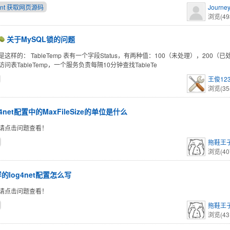
ient 获取网页源码
Journe
浏览(49
关于MySQL锁的问题
这样的： TableTemp 表有一个字段Status，有两种值：100（未处理），200（
问表TableTemp，一个服务负责每隔10分钟查找TableTe
王俊12
浏览(35
g4net配置中的MaxFileSize的单位是什么
请点击问题查看！
拖鞋王
浏览(40
的log4net配置怎么写
请点击问题查看！
拖鞋王
浏览(43