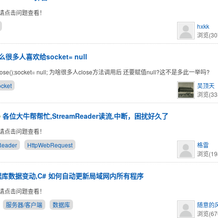
请点击问题查看！
hxkk
浏览(30
很多人喜欢给socket= null
.Close();socket= null; 为啥很多人close方法调用后 还要赋值null?这不是多此一举吗?
ocket
吴顶天
浏览(33
各位大牛帮帮忙,StreamReader读流,中断，困扰好久了
请点击问题查看！
Reader
HttpWebRequest
格雷
浏览(19
据库数据变动,C# 如何自动更新局域网内所有程序
请点击问题查看！
服务器/客户端
数据库
随意的
浏览(67