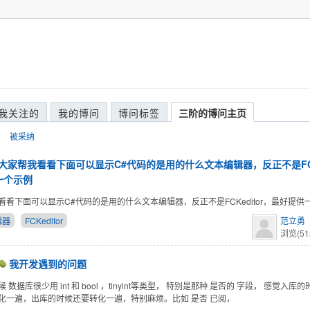
我关注的
我的博问
博问标签
三阶的博问主页
被采纳
大家帮我看看下面可以显示C#代码的是用的什么文本编辑器，反正不是FCKe
一个示例
看看下面可以显示C#代码的是用的什么文本编辑器，反正不是FCKeditor，最好提供
辑器
FCKeditor
范立勇
浏览(51
我开发遇到的问题
 数据库很少用 int 和 bool ，tinyint等类型， 特别是那种 是否的 字段， 感觉入
化一遍，出库的时候还要转化一遍，特别麻烦。比如 是否 已阅，