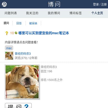
登录
/
注册
问题列表
我关注的
我的博问
博问标签
个人主页
提问
回答
被采纳
10
哪里可以买到便宜些的mac笔记本
内容详情请点击问题查看！
mac
曾经的码农3
浏览(370)
12年前
曾经的码农3
园豆:196
排名:1500名之外