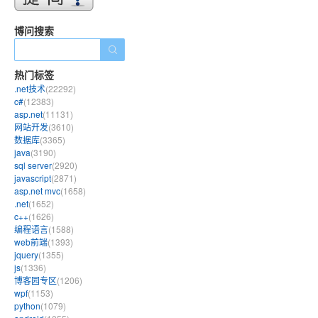
博问搜索
热门标签
.net技术
(22292)
c#
(12383)
asp.net
(11131)
网站开发
(3610)
数据库
(3365)
java
(3190)
sql server
(2920)
javascript
(2871)
asp.net mvc
(1658)
.net
(1652)
c++
(1626)
编程语言
(1588)
web前端
(1393)
jquery
(1355)
js
(1336)
博客园专区
(1206)
wpf
(1153)
python
(1079)