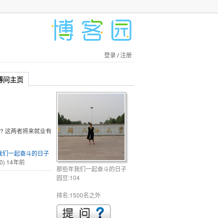
登录
/
注册
博问主页
? 这两者将来就业有
我们一起奋斗的日子
0)
14年前
那些年我们一起奋斗的日子
园豆:104
排名:1500名之外