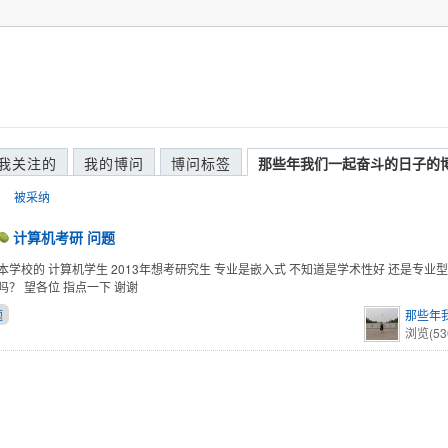
我关注的
我的博问
博问标签
那些年我们一起奋斗的日子的
被采纳
计算机考研 问题
本学校的 计算机学生 2013年想考研究生 专业是嵌入式 不知道是学术性好 还是专业型
吗？ 望各位 指点一下 谢谢
题
那些年
浏览(53