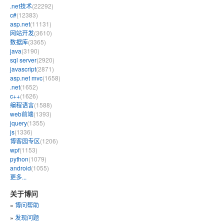
.net技术
(22292)
c#
(12383)
asp.net
(11131)
网站开发
(3610)
数据库
(3365)
java
(3190)
sql server
(2920)
javascript
(2871)
asp.net mvc
(1658)
.net
(1652)
c++
(1626)
编程语言
(1588)
web前端
(1393)
jquery
(1355)
js
(1336)
博客园专区
(1206)
wpf
(1153)
python
(1079)
android
(1055)
更多...
关于博问
»
博问帮助
»
发现问题