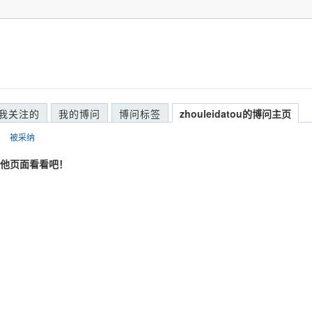
我关注的
我的博问
博问标签
zhouleidatou的博问主页
被采纳
他页面看看吧！