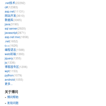
.net技术
(22292)
c#
(12383)
asp.net
(11131)
网站开发
(3610)
数据库
(3365)
java
(3190)
sql server
(2920)
javascript
(2871)
asp.net mvc
(1658)
.net
(1652)
c++
(1626)
编程语言
(1588)
web前端
(1393)
jquery
(1355)
js
(1336)
博客园专区
(1206)
wpf
(1153)
python
(1079)
android
(1055)
更多...
关于博问
»
博问帮助
»
发现问题