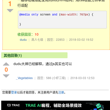
1
行适配
@media
only
 screen 
and
 (
max-width
: 
767px
) {

}
收获园豆：
10
dudu
|
高人七级
|
园豆：22853
|
2018-03-02 19:52
其他回答(1)
dudu大神已经解释，通过js其实也可以
0
_Vegetables
|
园豆：586
(小虾三级)
|
2018-03-03 12:53
您需要
登录
以后才能回答，未注册用户请先
注册
。