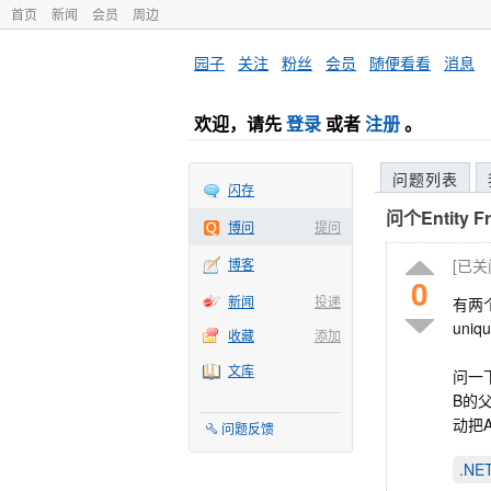
首页
新闻
会员
周边
园子
·
关注
·
粉丝
·
会员
·
随便看看
·
消息
欢迎，请先
登录
或者
注册
。
问题列表
闪存
问个Entity 
博问
提问
博客
[已
0
新闻
投递
有两个表
uni
收藏
添加
文库
问一下
B的
动把
问题反馈
.N