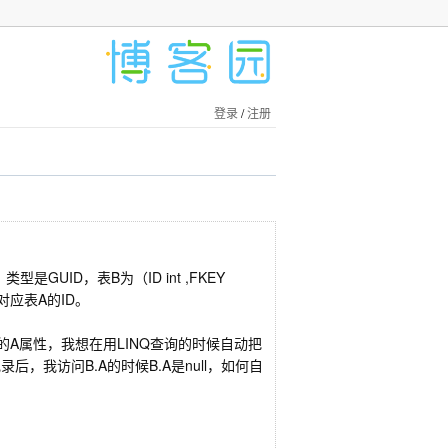
登录
/
注册
键，类型是GUID，表B为（ID int ,FKEY
外键，对应表A的ID。
为A的A属性，我想在用LINQ查询的时候自动把
，我访问B.A的时候B.A是null，如何自