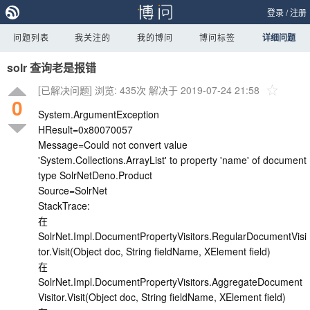
登录
/
注册
问题列表
我关注的
我的博问
博问标签
详细问题
solr 查询老是报错
[已解决问题]
浏览: 435次
解决于 2019-07-24 21:58
0
System.ArgumentException
HResult=0x80070057
Message=Could not convert value
'System.Collections.ArrayList' to property 'name' of document
type SolrNetDeno.Product
Source=SolrNet
StackTrace:
在
SolrNet.Impl.DocumentPropertyVisitors.RegularDocumentVisi
tor.Visit(Object doc, String fieldName, XElement field)
在
SolrNet.Impl.DocumentPropertyVisitors.AggregateDocument
Visitor.Visit(Object doc, String fieldName, XElement field)