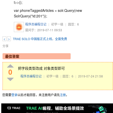
t>>();
var phoneTaggedArticles = solr.Query(new
SolrQuery("id:201"));
程序员编程日记
|
初学一级
|
园豆：
6
提问于：2019-07-11 09:53
<
>
TRAE SOLO 中国版正式上线，全面免费
分享
最佳答案
把字段类型改成 对象类型即可
0
程序员编程日记
|
初学一级
|
园豆：6
|
2019-07-24 21:58
您需要
登录
以后才能回答，未注册用户请先
注册
。