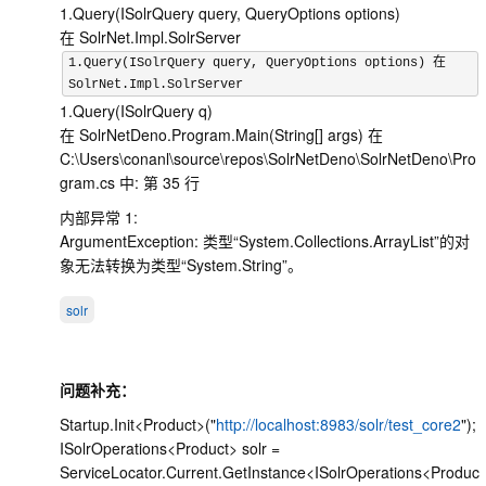
1.Query(ISolrQuery query, QueryOptions options)
在 SolrNet.Impl.SolrServer
1.Query(ISolrQuery query, QueryOptions options) 在
SolrNet.Impl.SolrServer
1.Query(ISolrQuery q)
在 SolrNetDeno.Program.Main(String[] args) 在
C:\Users\conanl\source\repos\SolrNetDeno\SolrNetDeno\Pro
gram.cs 中: 第 35 行
内部异常 1:
ArgumentException: 类型“System.Collections.ArrayList”的对
象无法转换为类型“System.String”。
solr
问题补充：
Startup.Init<Product>("
http://localhost:8983/solr/test_core2
");
ISolrOperations<Product> solr =
ServiceLocator.Current.GetInstance<ISolrOperations<Produc