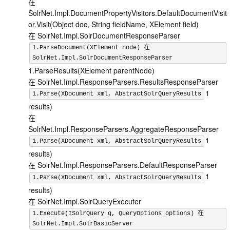
在
SolrNet.Impl.DocumentPropertyVisitors.DefaultDocumentVisit
or.Visit(Object doc, String fieldName, XElement field)
在 SolrNet.Impl.SolrDocumentResponseParser
1.ParseDocument(XElement node) 在
SolrNet.Impl.SolrDocumentResponseParser
1.ParseResults(XElement parentNode)
在 SolrNet.Impl.ResponseParsers.ResultsResponseParser
1
1.Parse(XDocument xml, AbstractSolrQueryResults
results)
在
SolrNet.Impl.ResponseParsers.AggregateResponseParser
1
1.Parse(XDocument xml, AbstractSolrQueryResults
results)
在 SolrNet.Impl.ResponseParsers.DefaultResponseParser
1
1.Parse(XDocument xml, AbstractSolrQueryResults
results)
在 SolrNet.Impl.SolrQueryExecuter
1.Execute(ISolrQuery q, QueryOptions options) 在
SolrNet.Impl.SolrBasicServer