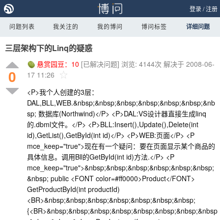
登录
/
注册
问题列表
我关注的
我的博问
博问标签
详细问题
三层架构下的Linq的疑惑
悬赏园豆：
10
[已解决问题]
浏览: 4144次
解决于 2008-06-
0
17 11:26
<P>我个人创建的3层：
DAL,BLL,WEB.&nbsp;&nbsp;&nbsp;&nbsp;&nbsp;&nbsp;&nb
sp; 数据库(Northwind)</P> <P>DAL:VS设计器直接生成linq
的.dbml文件。</P> <P>BLL:Insert(),Update(),Delete(int
id),GetList(),GetById(int id)</P> <P>WEB:页面</P> <P
mce_keep="true">现在有一个疑问：要在页面显示某个商品的
具体信息。调用Bll的GetById(int id)方法.</P> <P
mce_keep="true">&nbsp;&nbsp;&nbsp;&nbsp;&nbsp;&nbsp;
&nbsp; public <FONT color=#ff0000>Product</FONT>
GetProductById(int productId)
<BR>&nbsp;&nbsp;&nbsp;&nbsp;&nbsp;&nbsp;&nbsp;
{<BR>&nbsp;&nbsp;&nbsp;&nbsp;&nbsp;&nbsp;&nbsp;&nbsp