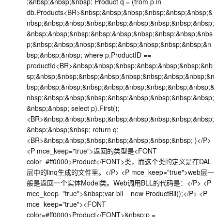
;&nbsp;&nbsp;&nbsp; Product q = (from p in
db.Products<BR>&nbsp;&nbsp;&nbsp;&nbsp;&nbsp;&nbsp;&
nbsp;&nbsp;&nbsp;&nbsp;&nbsp;&nbsp;&nbsp;&nbsp;&nbsp;
&nbsp;&nbsp;&nbsp;&nbsp;&nbsp;&nbsp;&nbsp;&nbsp;&nbs
p;&nbsp;&nbsp;&nbsp;&nbsp;&nbsp;&nbsp;&nbsp;&nbsp;&n
bsp;&nbsp;&nbsp; where p.ProductID ==
productId<BR>&nbsp;&nbsp;&nbsp;&nbsp;&nbsp;&nbsp;&nb
sp;&nbsp;&nbsp;&nbsp;&nbsp;&nbsp;&nbsp;&nbsp;&nbsp;&n
bsp;&nbsp;&nbsp;&nbsp;&nbsp;&nbsp;&nbsp;&nbsp;&nbsp;&
nbsp;&nbsp;&nbsp;&nbsp;&nbsp;&nbsp;&nbsp;&nbsp;&nbsp;
&nbsp;&nbsp; select p).First();
<BR>&nbsp;&nbsp;&nbsp;&nbsp;&nbsp;&nbsp;&nbsp;&nbsp;
&nbsp;&nbsp;&nbsp; return q;
<BR>&nbsp;&nbsp;&nbsp;&nbsp;&nbsp;&nbsp;&nbsp; }</P>
<P mce_keep="true">返回的类型是<FONT
color=#ff0000>Product</FONT>类，而这个类的定义是在DAL
层中的linq生成的文件里。</P> <P mce_keep="true">web层一
般是返回一个实体Model类。Web调用BLL的代码是：</P> <P
mce_keep="true">&nbsp;var bll = new ProductBll();</P> <P
mce_keep="true"><FONT
color=#ff0000>Product</FONT>&nbsp;p =