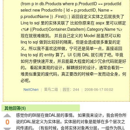
(from p in db.Products where p.ProductID == productId
select new ProductInfo { Id = p.productID, Name =
p.productName }) .First(); } 返回自定义实体之后就丧失了
Linq to sql 里的实体关联了 比如你原来在 aspx 里可以绑定
<%# ((Product)Container.DataItem).Category.Name %>
现在就很难做到。 并且自己定义的 Model 层虽然可以和
linq to sql 做到比较好的隔离，但是会造成很多重复的定
义。所以我不喜欢这样做，宁可还是简单一点，直接返回
linq to sql 的 entity 算了。UI 引用 DAL 就引用了吧。毕竟
如何方便快速开发，并且能最大程度的减少冗余代码就是好
的。 看起来美观的设计，解耦很好的设计，通常会看到一
堆类似重复的废代码，真正要改的时候牵一发而动全身，何
必呢。
NeilChen
|
菜鸟二级
|
园豆：244
|
2008-06-17 00:02
其他回答(5)
感觉你的Bll层在做DAL层的事情。 如果我来设计，我会将你所
0
说的DAL层定义为实体层。实体层的对象是能够在多个层次之
间传递的。（有些时候，会将实体对象再分层，一组作为BLL