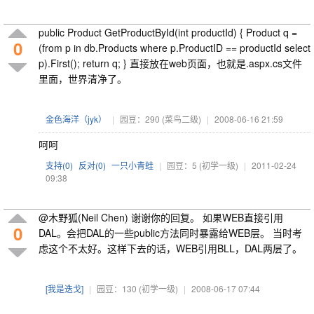
public Product GetProductById(int productId) { Product q =
0
(from p in db.Products where p.ProductID == productId select
p).First(); return q; } 直接放在web页面，也就是.aspx.cs文件
里面，世界清净了。
金色海洋（jyk）
|
园豆：290
(菜鸟二级)
|
2008-06-16 21:59
呵呵
支持(
0
)
反对(
0
)
一只小青蛙
|
园豆：5
(初学一级)
|
2011-02-24
09:38
@木野狐(Neil Chen) 谢谢你的回复。 如果WEB直接引用
0
DAL。会把DAL的一些public方法同时暴露给WEB层。 当时考
虑这个不太好。这样下去的话，WEB引用BLL，DAL两层了。
[我是迭戈]
|
园豆：130
(初学一级)
|
2008-06-17 07:44