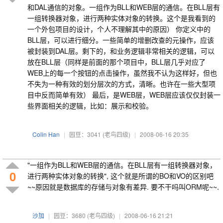
和DAL通信的对象。一组作为BLL和WEB层的通信。在BLL层有
一组转换器对象，进行两种实体对象的转换。这个是我看到的
一个外包项目的设计，个人不理解其中的原因） 你定义中的
BLL层，可以进行细分。一些简单的增删改查的元操作，应该
被封装到DAL层。剩下的，和业务逻辑非常相关的逻辑，可以
放在BLL层（同样是前面的那个项目中，BLL层几乎对应了
WEB上的每一个按钮的点击操作，虽然我不认为这样好，但也
不失为一种有效的划分层次的方式，清晰。也许在一些大型项
目中反而简单有效） 最后，是WEB层，WEB层应该仅仅封装一
些界面相关的逻辑，比如：展示和校验。
Colin Han
|
园豆：3041
(老鸟四级)
|
2008-06-16 20:35
"一组作为BLL和WEB层的通信。在BLL层有一组转换器对象，
0
进行两种实体对象的转换", 这个就是所谓的BO和VO的区别吧
~~原因就是数据库的存储与对象有差异. 要不干吗叫ORM呢~~.
沙加
|
园豆：3680
(老鸟四级)
|
2008-06-16 21:21