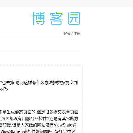
登录
/
注册
rver"也去掉.请问这样有什么办法把数据提交到
/P>
的网站,不是生成静态页面的.但是很多提交表单页面
是整个页面都没有用服务器控件?还是有其它的方
速度较慢.但是人家做的网站没有ViewState速
wState带来的性能问题吧. @红尘中迷