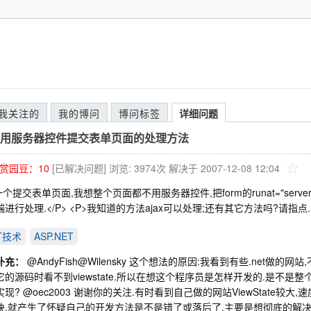
我关注的
我的博问
博问标签
详细问题
用服务器控件提交表单页面的处理方法
赏园豆：
10
[已解决问题]
浏览: 3974次
解决于 2007-12-08 12:04
一个提交表单页面,我想整个页面都不用服务器控件,把form的runat="se
进行处理.</P> <P>我知道的方法ajax可以处理;还有其它方法吗?请指点.<
ET技术
ASP.NET
补充：
@AndyFish@Wilensky 这个想法的原因:我看到有些.net做
它的源码时看不到viewstate.所以在想这个程序员是怎样开发的.是不
现? @oec2003 谢谢你的关注.有时看到自己做的网站ViewState较大,
快.就产生了怀疑自己的开发方法是不是错了或落后了.主要是想彻底的解决Vie