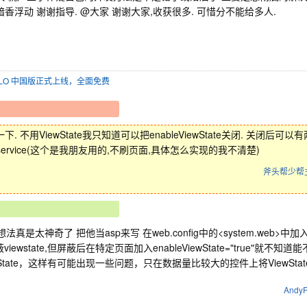
暗香浮动 谢谢指导. @大家 谢谢大家,收获很多. 可惜分不能给多人.
SOLO 中国版正式上线，全面免费
下. 不用ViewState我只知道可以把enableViewState关闭. 关闭后可以有
service(这个是我朋友用的,不刷页面,具体怎么实现的我不清楚)
斧头帮少帮
法真是太神奇了 把他当asp来写 在web.config中的<system.web>中加入<page
viewstate,但屏蔽后在特定页面加入enableViewState="true"
wState，这样有可能出现一些问题，只在数据量比较大的控件上将ViewS
AndyF