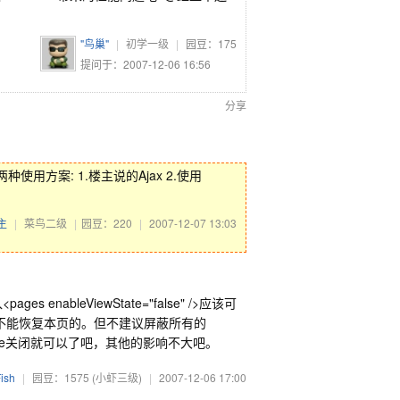
"鸟巢"
|
初学一级
|
园豆：
175
提问于：2007-12-06 16:56
分享
两种使用方案: 1.楼主说的Ajax 2.使用
主
|
菜鸟二级
|
园豆：220
|
2007-12-07 13:03
s enableViewState="false" />应该可
就不知道能不能恢复本页的。但不建议屏蔽所有的
tate关闭就可以了吧，其他的影响不大吧。
ish
|
园豆：1575
(小虾三级)
|
2007-12-06 17:00