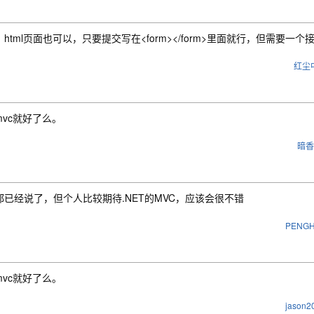
html页面也可以，只要提交写在<form></form>里面就行，但需要一
红尘
mvc就好了么。
暗香
都已经说了，但个人比较期待.NET的MVC，应该会很不错
PENGH
mvc就好了么。
jason2