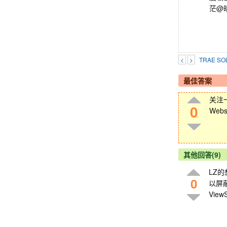
茫@
<
>
TRAE 
最佳答案
关注一
0
Web
其他回答(9)
LZ的想
0
以屏蔽
Vie