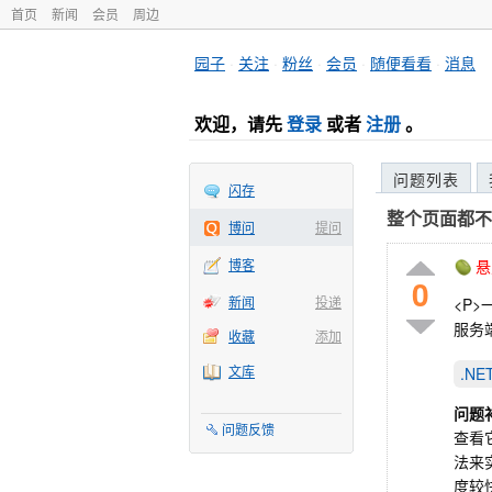
首页
新闻
会员
周边
园子
·
关注
·
粉丝
·
会员
·
随便看看
·
消息
欢迎，请先
登录
或者
注册
。
问题列表
闪存
整个页面都不
博问
提问
博客
悬
0
新闻
投递
<P>
服务端
收藏
添加
文库
.N
问题
问题反馈
查看
法来实
度较