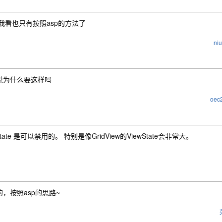
，我看也只有按照asp的方法了
ni
说为什么要这样吗
oec
wstate 是可以禁用的。 特别是像GridView的ViewState会非常大。
的，按照asp的思路~