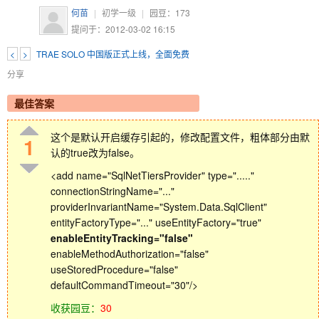
何苗
|
初学一级
|
园豆：
173
提问于：2012-03-02 16:15
<
>
TRAE SOLO 中国版正式上线，全面免费
分享
最佳答案
这个是默认开启缓存引起的，修改配置文件，粗体部分由默
1
认的true改为false。
<add name="SqlNetTiersProvider" type="....."
connectionStringName="..."
providerInvariantName="System.Data.SqlClient"
entityFactoryType="..." useEntityFactory="true"
enableEntityTracking="false"
enableMethodAuthorization="false"
useStoredProcedure="false"
defaultCommandTimeout="30"/>
收获园豆：
30