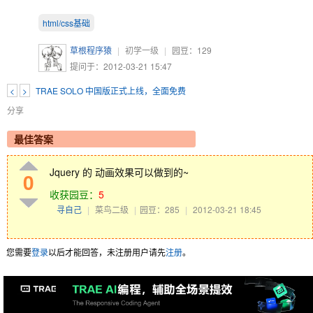
html/css基础
草根程序猿
|
初学一级
|
园豆：
129
提问于：2012-03-21 15:47
<
>
TRAE SOLO 中国版正式上线，全面免费
分享
最佳答案
Jquery 的 动画效果可以做到的~
0
收获园豆：
5
寻自己
|
菜鸟二级
|
园豆：285
|
2012-03-21 18:45
您需要
登录
以后才能回答，未注册用户请先
注册
。