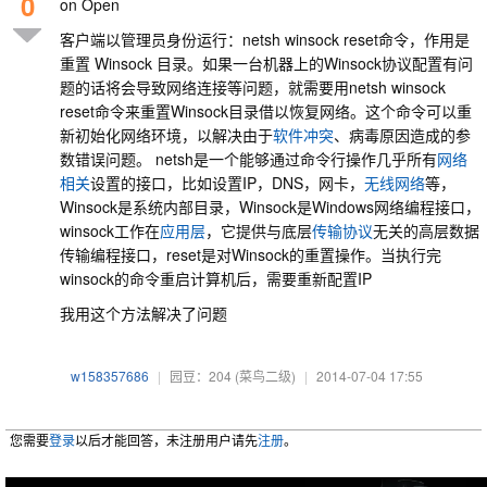
0
on Open
客户端以管理员身份运行：netsh winsock reset命令，作用是
重置 Winsock 目录。如果一台机器上的Winsock协议配置有问
题的话将会导致网络连接等问题，就需要用netsh winsock
reset命令来重置Winsock目录借以恢复网络。这个命令可以重
新初始化网络环境，以解决由于
软件冲突
、病毒原因造成的参
数错误问题。 netsh是一个能够通过命令行操作几乎所有
网络
相关
设置的接口，比如设置IP，DNS，网卡，
无线网络
等，
Winsock是系统内部目录，Winsock是Windows网络编程接口，
winsock工作在
应用层
，它提供与底层
传输协议
无关的高层数据
传输编程接口，reset是对Winsock的重置操作。当执行完
winsock的命令重启计算机后，需要重新配置IP
我用这个方法解决了问题
w158357686
|
园豆：204
(菜鸟二级)
|
2014-07-04 17:55
您需要
登录
以后才能回答，未注册用户请先
注册
。