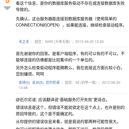
0
看这个信息，是你的数据库服务驱动不存在或连接数据库失败
导致的。
先确认，这台服务器能连接到数据库服务器（使用简单的
CONNECTION的OPEN），如果能连接，继续检查驱动程序。
无之无
|
园豆：5095
(大侠五级)
|
2012-06-20 13:39
首先谢谢你的回答。是客户端程序，有的可以有的不可以，不
能够连接的仿佛都是比较集中的一个单位的。
另外怎么检查驱动程序能赐教么，我在底层这方面比较小白，
您别嫌烦，呵呵
支持(
0
)
反对(
0
)
厄尔尼诺
|
园豆：58
(初学一级)
|
2012-06-20
13:48
@厄尔尼诺: 应该翻译说“基础服务打开失败”更适合。
错误信息是这个，但错误不能就锁定在这个点上，也许是别的
原因导致的，这个是不能确定的。
从你提供的错误信息来看，就是我说的那两种可能性很大。
你可以按照我的步骤去操作，跟踪下运行，检测异常等。