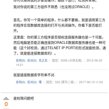
我对你说的第三方组件不熟悉（也没用过ORACLE）。
首先，你写一个简单的程序，什么都不要做，就是调用第三方
的程序实现数据库连接的打开与关闭操作。你看下是否能打
开。
这里面：你的第三方程序是否授权连接服务器也是一个可能，
然后电脑是否能正确连接到ORACLE数据库服务器也是一种可
能（这个好检测，通过TELNET IP PORT的形式就能检测，通
了，就是能连接数据库的）。
支持(
0
)
反对(
0
)
无之无
|
园豆：5095
(大侠五级)
|
2012-06-20
14:21
就是链接数据库字符串不对.
支持(
0
)
反对(
0
)
瑾
|
园豆：332
(菜鸟二级)
|
2017-06-13 11:04
是权限问题吧
0