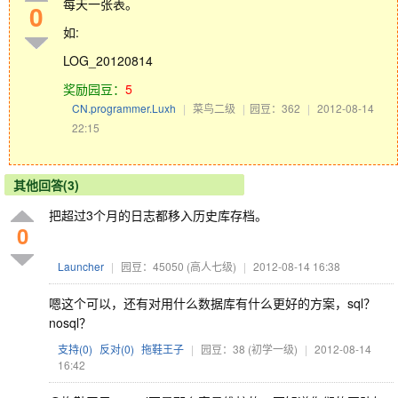
每天一张表。
0
如:
LOG_20120814
奖励园豆：
5
CN.programmer.Luxh
|
菜鸟二级
|
园豆：362
|
2012-08-14
22:15
其他回答(3)
把超过3个月的日志都移入历史库存档。
0
Launcher
|
园豆：45050
(高人七级)
|
2012-08-14 16:38
嗯这个可以，还有对用什么数据库有什么更好的方案，sql？
nosql？
支持(
0
)
反对(
0
)
拖鞋王子
|
园豆：38
(初学一级)
|
2012-08-14
16:42