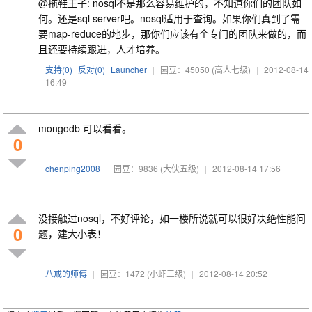
@拖鞋王子: nosql不是那么容易维护的，不知道你们的团队如
何。还是sql server吧。nosql适用于查询。如果你们真到了需
要map-reduce的地步，那你们应该有个专门的团队来做的，而
且还要持续跟进，人才培养。
支持(
0
)
反对(
0
)
Launcher
|
园豆：45050
(高人七级)
|
2012-08-14
16:49
mongodb 可以看看。
0
chenping2008
|
园豆：9836
(大侠五级)
|
2012-08-14 17:56
没接触过
nosql，不好评论，如一楼所说就可以很好决绝性能问
0
题，建大小表！
八戒的师傅
|
园豆：1472
(小虾三级)
|
2012-08-14 20:52