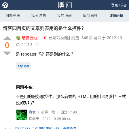
登录
/
注册
问题列表
我关注的
我的博问
博问标签
详细问题
博客园首页的文章列表用的是什么控件？
悬赏园豆：
10
[已解决问题]
浏览: 349次
解决于 2012-10-
0
29 11:10
是 repeater 吗？还是别的什么 ？
asp.net
问题补充：
不是用的服务器控件，那么前端的 HTML 用的什么机制？三楼
说的对吗？
炭炭
|
初学一级
|
园豆：
190
提问于：2012-10-29 08:44
<
>
TRAE SOLO 中国版正式上线，全面免费