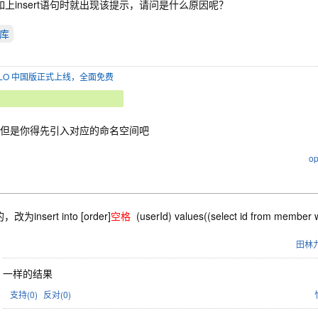
如上insert语句时就出现该提示，请问是什么原因呢？
库
SOLO 中国版正式上线，全面免费
 但是你得先引入对应的命名空间吧
op
改为insert into [order]
空格
(userId) values((select id from membe
田林
一样的结果
支持(
0
)
反对(
0
)