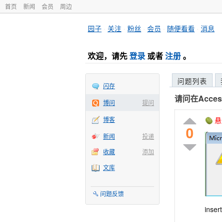
首页
新闻
会员
周边
园子
·
关注
·
粉丝
·
会员
·
随便看看
·
消息
欢迎，请先
登录
或者
注册
。
问题列表
闪存
请问在Acc
博问
提问
博客
悬
0
新闻
投递
收藏
添加
文库
问题反馈
inser