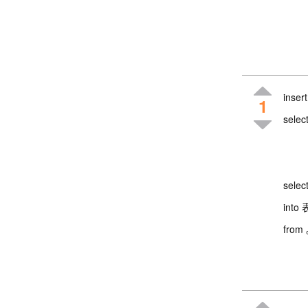
inser
1
selec
sel
into 
fro