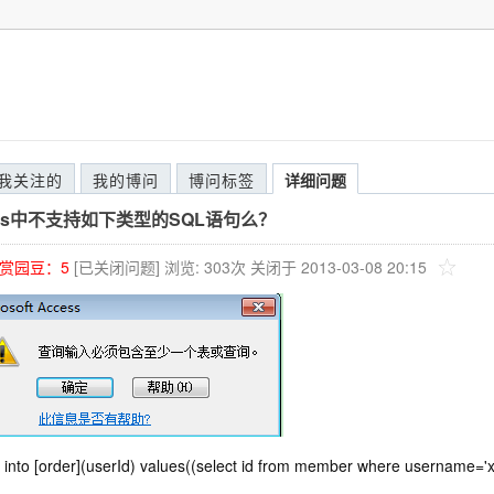
我关注的
我的博问
博问标签
详细问题
ess中不支持如下类型的SQL语句么？
赏园豆：
5
[已关闭问题]
浏览: 303次
关闭于 2013-03-08 20:15
t into [order](userId) values((select id from member where username='xl