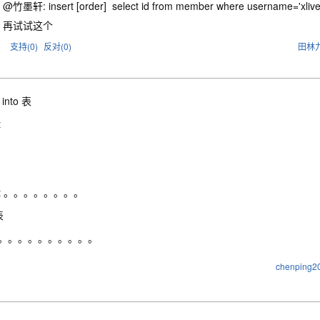
@竹墨轩: insert [order] select id from member where username='xlive
再试试这个
支持(
0
)
反对(
0
)
田林
t into 表
t
ect 。。。。。。。。
表
m 。。。。。。。。。。
chenping2