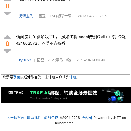
0
涛涛宝贝
|
园豆：174
(初学一级)
|
2013-04-23 17:05
请问这儿问题解决了吗，是如何将model传到QML中的？QQ：
0
421802572，还望不吝赐教
tfyt1024
|
园豆：202
(菜鸟二级)
|
2015-10-14 08:48
您需要
登录
以后才能回答，未注册用户请先
注册
。
关于博客园
联系我们
商务合作
©2004-2026
博客园
Powered by .NET on
Kubernetes