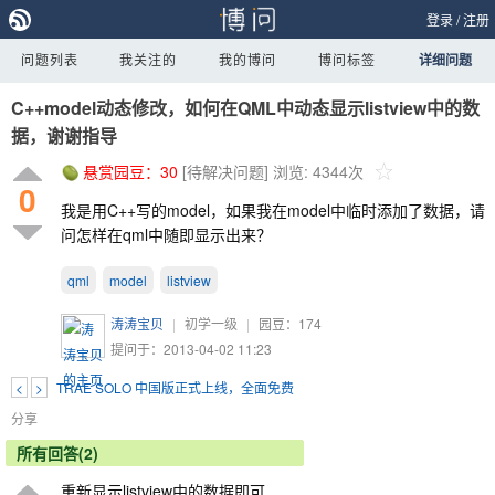
登录
/
注册
问题列表
我关注的
我的博问
博问标签
详细问题
C++model动态修改，如何在QML中动态显示listview中的数
据，谢谢指导
悬赏园豆：
30
[待解决问题]
浏览: 4344次
0
我是用C++写的model，如果我在model中临时添加了数据，请
问怎样在qml中随即显示出来？
qml
model
listview
涛涛宝贝
|
初学一级
|
园豆：
174
提问于：2013-04-02 11:23
<
>
TRAE SOLO 中国版正式上线，全面免费
分享
所有回答(2)
重新显示listview中的数据即可