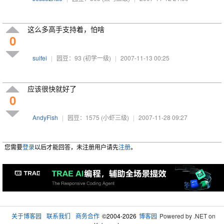
这么多高手支持着，怕啥
0
suifei
|
园豆：93
(初学一级)
|
2007-11-13 00:25
应该很快就好了
0
AndyFish
|
园豆：1575
(小虾三级)
|
2007-11-28 09:27
您需要
登录
以后才能回答，未注册用户请先
注册
。
关于博客园
联系我们
商务合作
©2004-2026
博客园
Powered by .NET on