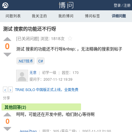
登录
/
注册
问题列表
我关注的
我的博问
博问标签
详细问题
测试 搜索的功能还不行呀
[已关闭问题]
浏览: 1818次
0
测试 搜索的功能还不行呀&nbsp; ，无法精确的搜索到帖子
.NET技术
C#
无意
|
初学一级
|
园豆：
170
提问于：2007-11-12 19:39
<
>
TRAE SOLO 中国版正式上线，全面免费
分享
其他回答(2)
呵呵，可能还在开发中把，咱们耐心等待啊
0
JesseZhao
|
园豆：305
(菜鸟二级)
|
2007-11-12 21:00