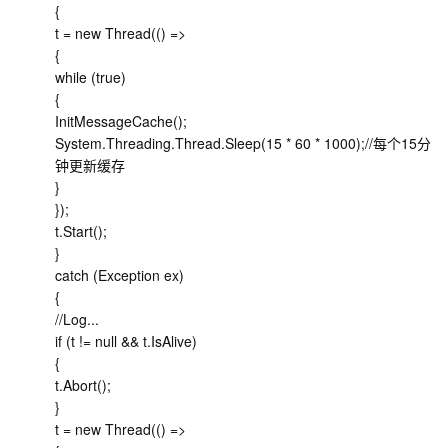
{
t = new Thread(() =>
{
while (true)
{
InitMessageCache();
System.Threading.Thread.Sleep(15 * 60 * 1000);//每个15分
钟更新缓存
}
});
t.Start();
}
catch (Exception ex)
{
//Log...
if (t != null && t.IsAlive)
{
t.Abort();
}
t = new Thread(() =>