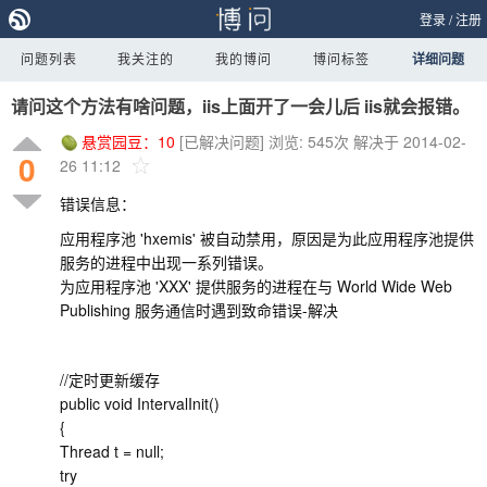
登录
/
注册
问题列表
我关注的
我的博问
博问标签
详细问题
请问这个方法有啥问题，iis上面开了一会儿后 iis就会报错。
悬赏园豆：
10
[已解决问题]
浏览: 545次
解决于 2014-02-
0
26 11:12
错误信息：
应用程序池 'hxemis' 被自动禁用，原因是为此应用程序池提供
服务的进程中出现一系列错误。
为应用程序池 'XXX' 提供服务的进程在与 World Wide Web
Publishing 服务通信时遇到致命错误-解决
//定时更新缓存
public void IntervalInit()
{
Thread t = null;
try