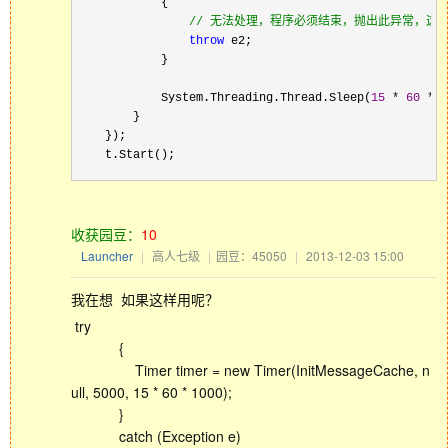
            {

//
 无法处理，程序必须结束，抛出此异常，这
throw
 e2;

            }

            System.Threading.Thread.Sleep(
15
 * 
60
 * 
1
        }

    });

    t.Start();
收获园豆：
10
Launcher
|
高人七级
|
园豆：45050
|
2013-12-03 15:00
我在想 如果这样用呢？
try
{
Timer timer = new Timer(InitMessageCache, n
ull, 5000, 15 * 60 * 1000);
}
catch (Exception e)