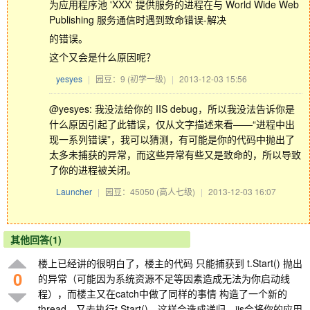
为应用程序池 'XXX' 提供服务的进程在与 World Wide Web
Publishing 服务通信时遇到致命错误-解决
的错误。
这个又会是什么原因呢？
yesyes
|
园豆：9
(初学一级)
|
2013-12-03 15:56
@yesyes: 我没法给你的 IIS debug，所以我没法告诉你是
什么原因引起了此错误，仅从文字描述来看——“进程中出
现一系列错误”，我可以猜测，有可能是你的代码中抛出了
太多未捕获的异常，而这些异常有些又是致命的，所以导致
了你的进程被关闭。
Launcher
|
园豆：45050
(高人七级)
|
2013-12-03 16:07
其他回答(1)
楼上已经讲的很明白了，楼主的代码 只能捕获到 t.Start() 抛出
0
的异常（可能因为系统资源不足等因素造成无法为你启动线
程），而楼主又在catch中做了同样的事情 构造了一个新的
thread，又去执行t.Start()，这样会造成递归。iis会将你的应用