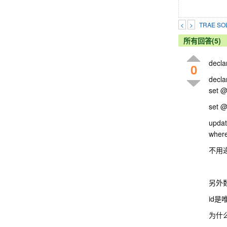
<
>
TRAE 
所有回答(5)
decl
0
decla
set 
set @
upda
where
不用
另外
id是
为什么