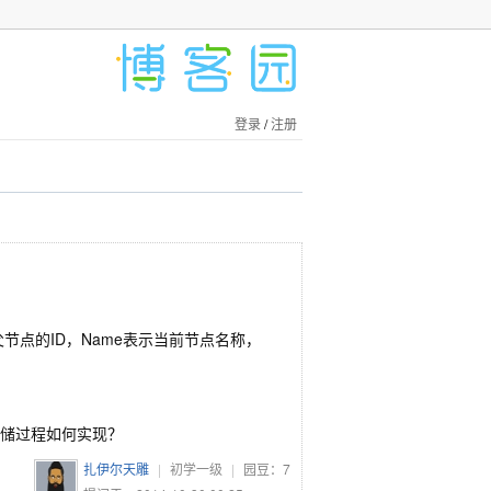
登录
/
注册
tId父节点的ID，Name表示当前节点名称，
存储过程如何实现？
扎伊尔天雕
|
初学一级
|
园豆：
7