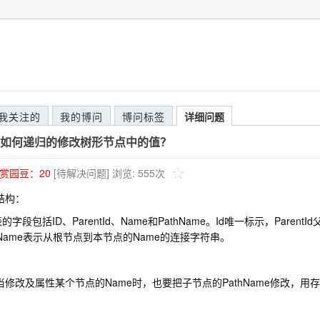
我关注的
我的博问
博问标签
详细问题
如何递归的修改树形节点中的值？
赏园豆：
20
[待解决问题]
浏览: 555次
结构：
段包括ID、ParentId、Name和PathName。Id唯一标示，Paren
thName表示从根节点到本节点的Name的连接字符串。
：
改及属性某个节点的Name时，也要把子节点的PathName修改，用