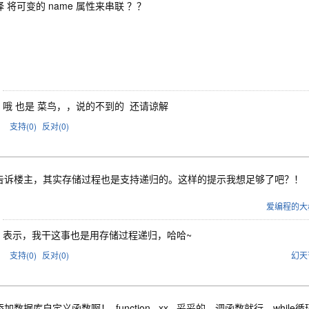
 将可变的 name 属性来串联 ？？
哦 也是 菜鸟，，说的不到的 还请谅解
支持(
0
)
反对(
0
)
告诉楼主，其实存储过程也是支持递归的。这样的提示我想足够了吧？！
爱编程的大
表示，我干这事也是用存储过程递归，哈哈~
支持(
0
)
反对(
0
)
幻天
加数据库自定义函数啊！ function xx 妥妥的。调函数就行。whil