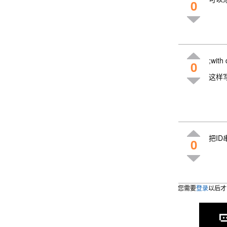
0
;with 
0
这样
把I
0
您需要
登录
以后才