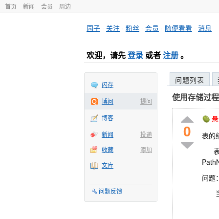
首页
新闻
会员
周边
园子
·
关注
·
粉丝
·
会员
·
随便看看
·
消息
欢迎，请先
登录
或者
注册
。
问题列表
闪存
使用存储过程
博问
提问
博客
悬
0
新闻
投递
表的
收藏
添加
表的字
Pa
文库
问题
问题反馈
当修