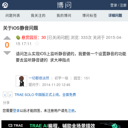
登录
/
注册
问题列表
我关注的
我的博问
博问标签
详细问题
关于iOS静音问题
悬赏园豆：
30
[已关闭问题]
浏览: 333次
关闭于 2015-04-
0
15 17:11
请问怎么实现iOS上监听静音键的，我要做一个设置静音的功能
要去监听静音键的 求大神指点
一切都很淡然
|
初学一级
|
园豆：
151
提问于：2014-11-20 12:46
<
>
TRAE SOLO 中国版正式上线，全面免费
分享
您需要
登录
以后才能回答，未注册用户请先
注册
。