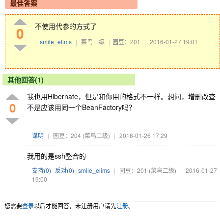
最佳答案
不使用代参的方式了
0
smile_elims
|
菜鸟二级
|
园豆：201
|
2016-01-27 19:01
其他回答(1)
我也用Hibernate，但是和你用的格式不一样。想问，增删改查
0
不是应该用同一个BeanFactory吗？
谋明
|
园豆：204
(菜鸟二级)
|
2016-01-26 17:29
我用的是ssh整合的
支持(
0
)
反对(
0
)
smile_elims
|
园豆：201
(菜鸟二级)
|
2016-01-27
19:00
您需要
登录
以后才能回答，未注册用户请先
注册
。