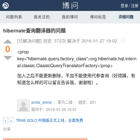
登录
/
注册
问题列表
我关注的
我的博问
博问标签
详细问题
hibernate查询翻译器的问题
[已解决问题]
浏览: 372次
解决于 2016-01-27 19:02
0
<prop
key="hibernate.query.factory_class">org.hibernate.hql.intern
al.classic.ClassicQueryTranslatorFactory</prop>
加入之后不能更新删除，不加不能使用代参查询（好烦躁，有
知道怎么样的可以留言告诉我，谢谢啦）。
smile_elims
|
菜鸟二级
|
园豆：
201
提问于：2016-01-26 10:31
<
>
TRAE SOLO 中国版正式上线，全面免费
分享