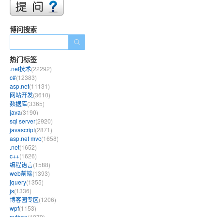
博问搜索
热门标签
.net技术
(22292)
c#
(12383)
asp.net
(11131)
网站开发
(3610)
数据库
(3365)
java
(3190)
sql server
(2920)
javascript
(2871)
asp.net mvc
(1658)
.net
(1652)
c++
(1626)
编程语言
(1588)
web前端
(1393)
jquery
(1355)
js
(1336)
博客园专区
(1206)
wpf
(1153)
python
(1079)