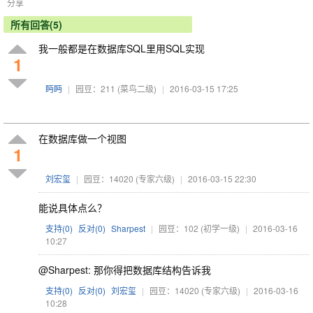
分享
所有回答(5)
我一般都是在数据库SQL里用SQL实现
1
眄眄
|
园豆：211
(菜鸟二级)
|
2016-03-15 17:25
在数据库做一个视图
1
刘宏玺
|
园豆：14020
(专家六级)
|
2016-03-15 22:30
能说具体点么？
支持(
0
)
反对(
0
)
Sharpest
|
园豆：102
(初学一级)
|
2016-03-16
10:27
@Sharpest: 那你得把数据库结构告诉我
支持(
0
)
反对(
0
)
刘宏玺
|
园豆：14020
(专家六级)
|
2016-03-16
10:28