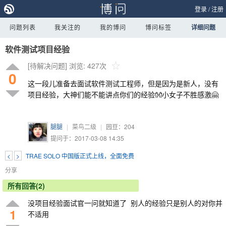
登录
/
注册
问题列表
我关注的
我的博问
博问标签
详细问题
软件测试项目经验
[待解决问题]
浏览: 427次
0
这一段儿准备去面试软件测试工程师，但是因为是新人，没有
项目经验，大神们能不能讲点你们的经验👐小女子不胜感激🤗
腿腿
|
菜鸟二级
|
园豆：
204
提问于：2017-03-08 14:35
<
>
TRAE SOLO 中国版正式上线，全面免费
分享
所有回答(2)
没项目经验面试官一问就知道了 别人的经验只是别人的对你并
1
不适用