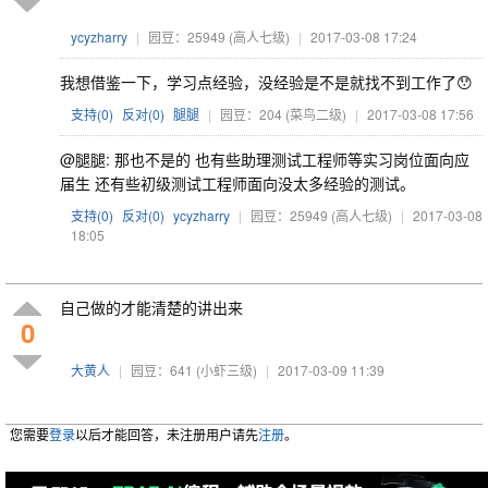
ycyzharry
|
园豆：25949
(高人七级)
|
2017-03-08 17:24
我想借鉴一下，学习点经验，没经验是不是就找不到工作了😯
支持(
0
)
反对(
0
)
腿腿
|
园豆：204
(菜鸟二级)
|
2017-03-08 17:56
@腿腿: 那也不是的 也有些助理测试工程师等实习岗位面向应
届生 还有些初级测试工程师面向没太多经验的测试。
支持(
0
)
反对(
0
)
ycyzharry
|
园豆：25949
(高人七级)
|
2017-03-08
18:05
自己做的才能清楚的讲出来
0
大黄人
|
园豆：641
(小虾三级)
|
2017-03-09 11:39
您需要
登录
以后才能回答，未注册用户请先
注册
。