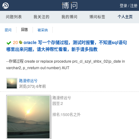
登录
/
注册
问题列表
我关注的
我的博问
博问标签
个人主页
提问
回答
被采纳
20
oracle 写一个存储过程，测试时报警，不知道sql语句
哪里出来问题，请大神帮忙看看，新手请多指教
--存储过程 create or replace procedure prc_cl_szyl_shbx_02(p_date in
varchar2, p_nreturn out number) AUT
路漫修远兮
浏览(373)
6年前
路漫修远兮
园豆:2
排名:1500名之外