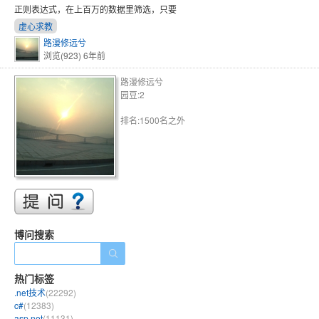
正则表达式，在上百万的数据里筛选，只要
虚心求教
路漫修远兮
浏览(923)
6年前
路漫修远兮
园豆:2
排名:1500名之外
博问搜索
热门标签
.net技术
(22292)
c#
(12383)
asp.net
(11131)