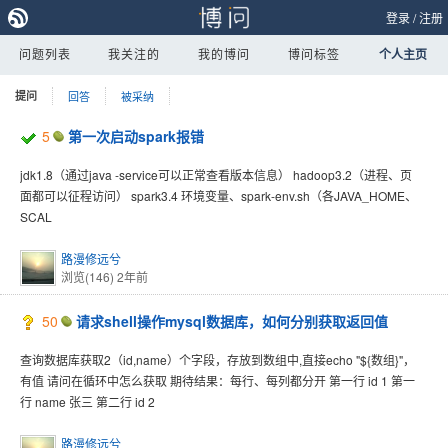
登录
/
注册
问题列表
我关注的
我的博问
博问标签
个人主页
提问
回答
被采纳
5
第一次启动spark报错
jdk1.8（通过java -service可以正常查看版本信息） hadoop3.2（进程、页
面都可以征程访问） spark3.4 环境变量、spark-env.sh（各JAVA_HOME、
SCAL
路漫修远兮
浏览(146)
2年前
50
请求shell操作mysql数据库，如何分别获取返回值
查询数据库获取2（id,name）个字段，存放到数组中,直接echo "${数组}"，
有值 请问在循环中怎么获取 期待结果：每行、每列都分开 第一行 id 1 第一
行 name 张三 第二行 id 2
路漫修远兮