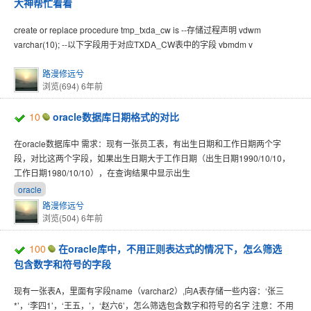
大神帮忙看看
create or replace procedure tmp_txda_cw is --存储过程声明 vdwm
varchar(10); --以下字段用于对应TXDA_CW表中的字段 vbmdm v
路漫修远兮
浏览(694)
6年前
10
oracle数据库日期格式的对比
在oracle数据库中 需求：现有一张员工表，有出生日期和工作日期两个字
段，对比这两个字段，如果出生日期大于工作日期（出生日期1990/10/10，
工作日期1980/10/10），在查询结果中显示出生
oracle
路漫修远兮
浏览(504)
6年前
100
在oracle库中，不用正则表达式的情况下，怎么筛选
包含数字和符号的字段
现有一张表A，里面有字段name（varchar2）,向A表存储一些内容：‘张三
*’，‘李四1’，‘王五，’，‘赵六6’，怎么筛选包含数字和符号的名字 注意：不用