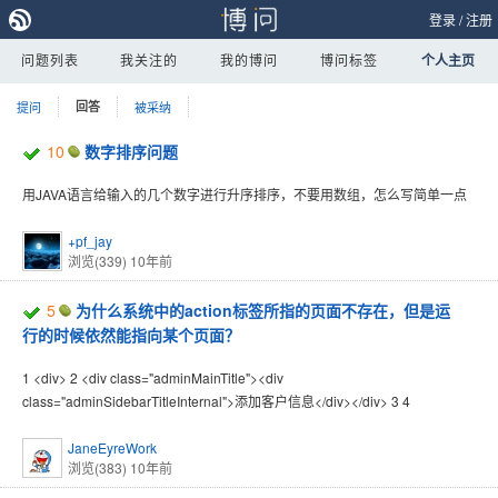
登录
/
注册
问题列表
我关注的
我的博问
博问标签
个人主页
提问
回答
被采纳
10
数字排序问题
用JAVA语言给输入的几个数字进行升序排序，不要用数组，怎么写简单一点
+pf_jay
浏览(339)
10年前
5
为什么系统中的action标签所指的页面不存在，但是运
行的时候依然能指向某个页面？
1 <div> 2 <div class="adminMainTitle"><div
class="adminSidebarTitleInternal">添加客户信息</div></div> 3 4
JaneEyreWork
浏览(383)
10年前