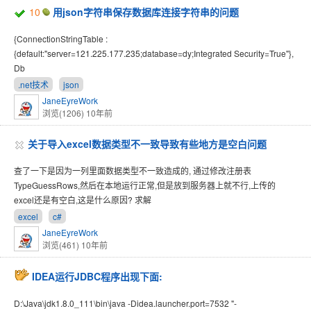
10
用json字符串保存数据库连接字符串的问题
{ConnectionStringTable :
{default:"server=121.225.177.235;database=dy;Integrated Security=True"},
Db
.net技术
json
JaneEyreWork
浏览(1206)
10年前
关于导入excel数据类型不一致导致有些地方是空白问题
查了一下是因为一列里面数据类型不一致造成的, 通过修改注册表
TypeGuessRows,然后在本地运行正常,但是放到服务器上就不行,上传的
excel还是有空白,这是什么原因? 求解
excel
c#
JaneEyreWork
浏览(461)
10年前
IDEA运行JDBC程序出现下面:
D:\Java\jdk1.8.0_111\bin\java -Didea.launcher.port=7532 "-