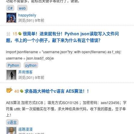
功能不需要多，能标出关键字等就行了，谢谢。
C#
web
happydaily
浏览(591)
9年前
15
很简单！进来就有分！Python json读取写入文件问
题，书上的一个小例子，敲下来为什么有这个错误？
import jsonfilename = "username.json"try: with open(filename) as f_obj:
username = json.load(f_obj)e
Python
python
弃用博客
浏览(301)
9年前
40
求各路大神给个c语言 AES算法！！
AES算法 加密方式ECB ；填充方式ISO10126 ；加密密码：aes123456；字
符集 utf8; 第一次接触实在不懂，求大神给具体代码，收下我的膝盖，豆子奉
上！
c语言
遥路漫漫