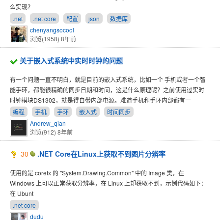
么实现？
.net
.net core
配置
json
数据库
chenyangsocool
浏览(1958)
8年前
关于嵌入式系统中实时时钟的问题
有一个问题一直不明白，就是目前的嵌入式系统，比如一个 手机或者一个智
能手环，都能很精确的同步日期和时间，这是什么原理呢？之前使用过实时
时钟模块DS1302，就是得自带内部电源。难道手机和手环内部都有一
编程
手机
手环
嵌入式
时间同步
Andrew_qian
浏览(912)
8年前
30
.NET Core在Linux上获取不到图片分辨率
使用的是 corefx 的 "System.Drawing.Common" 中的 Image 类，在
Windows 上可以正常获取分辨率，在 Linux 上却获取不到，示例代码如下：
在 Ubunt
.net core
dudu