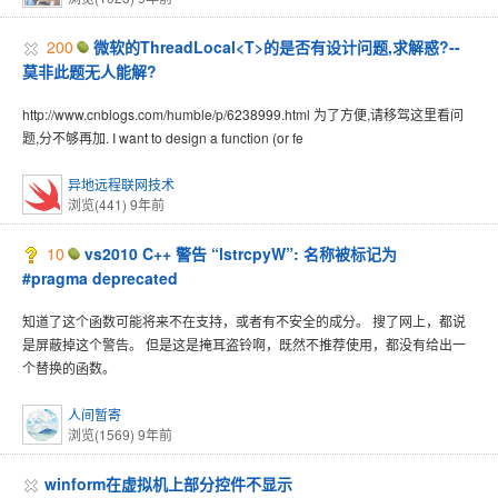
200
微软的ThreadLocal<T>的是否有设计问题,求解惑?--
莫非此题无人能解?
http://www.cnblogs.com/humble/p/6238999.html 为了方便,请移驾这里看问
题,分不够再加. I want to design a function (or fe
异地远程联网技术
浏览(441)
9年前
10
vs2010 C++ 警告 “lstrcpyW”: 名称被标记为
#pragma deprecated
知道了这个函数可能将来不在支持，或者有不安全的成分。 搜了网上，都说
是屏蔽掉这个警告。 但是这是掩耳盗铃啊，既然不推荐使用，都没有给出一
个替换的函数。
人间暂寄
浏览(1569)
9年前
winform在虚拟机上部分控件不显示