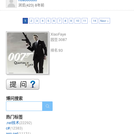
浏览(423)
8年前
1
2
3
4
5
6
7
8
9
10
11
···
14
Next >
XiaoFaye
园豆:3087
排名:93
博问搜索
热门标签
.net技术
(22292)
c#
(12383)
asp.net
(11131)