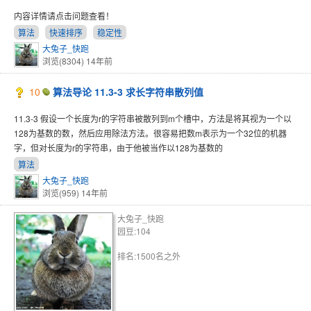
内容详情请点击问题查看！
算法
快速排序
稳定性
大兔子_快跑
浏览(8304)
14年前
10
算法导论 11.3-3 求长字符串散列值
11.3-3 假设一个长度为r的字符串被散列到m个槽中，方法是将其视为一个以
128为基数的数，然后应用除法方法。很容易把数m表示为一个32位的机器
字，但对长度为r的字符串，由于他被当作以128为基数的
算法
大兔子_快跑
浏览(959)
14年前
大兔子_快跑
园豆:104
排名:1500名之外