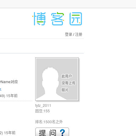
登录
/
注册
tyName对应
子
49)
15年前
fytz_2011
园豆:155
排名:1500名之外
2)
15年前