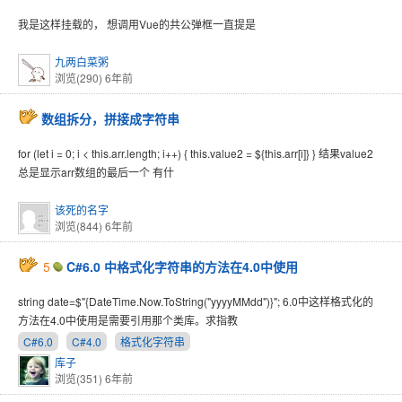
我是这样挂载的， 想调用Vue的共公弹框一直提是
九两白菜粥
浏览(290)
6年前
数组拆分，拼接成字符串
for (let i = 0; i < this.arr.length; i++) { this.value2 = ${this.arr[i]} } 结果value2
总是显示arr数组的最后一个 有什
该死的名字
浏览(844)
6年前
5
C#6.0 中格式化字符串的方法在4.0中使用
string date=$"{DateTime.Now.ToString("yyyyMMdd")}"; 6.0中这样格式化的
方法在4.0中使用是需要引用那个类库。求指教
C#6.0
C#4.0
格式化字符串
库子
浏览(351)
6年前