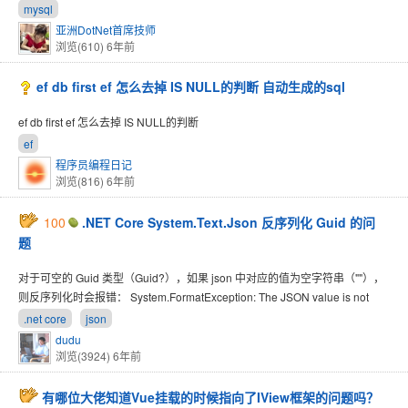
mysql
亚洲DotNet首席技师
浏览(610)
6年前
ef db first ef 怎么去掉 IS NULL的判断 自动生成的sql
ef db first ef 怎么去掉 IS NULL的判断
ef
程序员编程日记
浏览(816)
6年前
100
.NET Core System.Text.Json 反序列化 Guid 的问
题
对于可空的 Guid 类型（Guid?），如果 json 中对应的值为空字符串（""），
则反序列化时会报错： System.FormatException: The JSON value is not
.net core
json
dudu
浏览(3924)
6年前
有哪位大佬知道Vue挂载的时候指向了IView框架的问题吗？