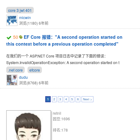
core 3 jwt 401
micwin
浏览(1180)
6年前
50
EF Core 报错："A second operation started on
this context before a previous operation completed"
在我们的一个 ASP.NET Core 项目日志中记录了下面的错误：
System.InvalidOperationException: A second operation started on t
.net core
efcore
dudu
浏览(8768)
6年前
1
2
3
4
5
6
Next >
retnil
园豆:1696
排名:178