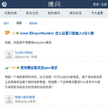
登录
/
注册
问题列表
我关注的
我的博问
博问标签
个人主页
提问
回答
被采纳
10
iview 的inputNumber 怎么设置只能输入2位小数
如题，但是我不想要用precision属性
Tim的2号粉丝
浏览(5479)
7年前
100
使用懒加载发送ajax请求
想做一个电影推荐的项目，比方说我一行可以显示4部电影，用户滑动滚动条
之后再继续加载下面的电影数据，想请教一下这种情况要用什么条件作为索
引来获取当前显示的资源的后续资源？
卑微小陈的随笔
浏览(929)
6年前