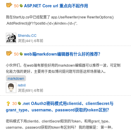
50
ASP.NET Core url 重点向不起作用
我在StartUp.cs中已经配置了 app.UseRewriter(new RewriteOptions()
.AddRedirect(@"r?postId=(\d+)&index=(\d+)",
Shendu.CC
浏览(441)
6年前
50
web端markdown编辑器有什么好的推荐？
小伙伴们，在web端有那些好用的markdown编辑器可以推荐一波，可定制
化能力强的更好，主要用于类似博问提问题写回答这样场景输入。
markdown
retnil
浏览(691)
6年前
30
.net OAuth2密码模式用clientid、clientSecret与
grant_type、username、password获取的token区别？
密码模式下用clientid、clientSecret取到的Token，和用grant_type、
username、password获取的token有区别吗？ 我的理解是： 第一种，