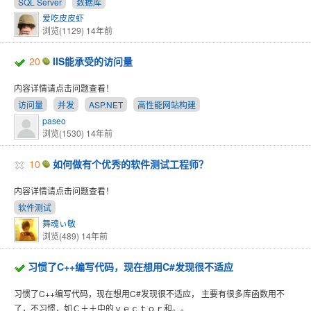
SQL Server
数据库
爱吃皮皮虾
浏览(1129)
14年前
20
IIS能承受的访问量
内容详情请点击问题查看！
访问量
并发
ASP.NET
高性能网站构建
paseo
浏览(1530)
14年前
10
如何做有个优秀的软件测试工程师？
内容详情请点击问题查看！
软件测试
舞魂ぃ敏
浏览(489)
14年前
习惯了C++编写代码，现在想用C#发现很不适应
习惯了C++编写代码，现在想用C#发现很不适应， 主要有很多库函数用不
了，不习惯，如Ｃ＋＋中的ｖｅｃｔｏｒ和。。