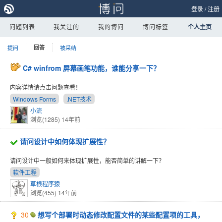
登录
/
注册
问题列表
我关注的
我的博问
博问标签
个人主页
提问
回答
被采纳
C# winfrom 屏幕画笔功能，谁能分享一下？
内容详情请点击问题查看！
Windows Forms
.NET技术
小流
浏览(1285)
14年前
请问设计中如何体现扩展性？
请问设计中一般如何来体现扩展性，能否简单的讲解一下？
软件工程
草根程序猿
浏览(455)
14年前
30
想写个部署时动态修改配置文件的某些配置项的工具，