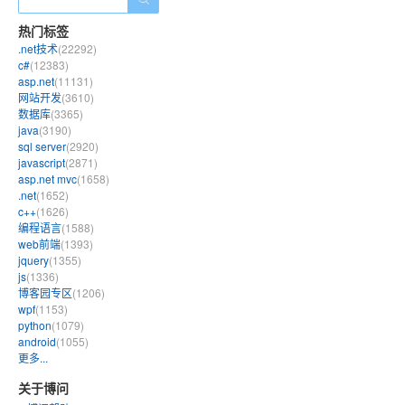
热门标签
.net技术
(22292)
c#
(12383)
asp.net
(11131)
网站开发
(3610)
数据库
(3365)
java
(3190)
sql server
(2920)
javascript
(2871)
asp.net mvc
(1658)
.net
(1652)
c++
(1626)
编程语言
(1588)
web前端
(1393)
jquery
(1355)
js
(1336)
博客园专区
(1206)
wpf
(1153)
python
(1079)
android
(1055)
更多...
关于博问