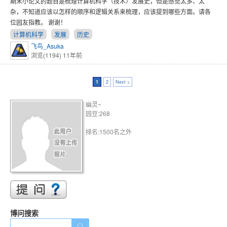
期末小论文的题目是梳理计算机科学（技术）发展史，但是感觉太多、太
杂，不知道应该以怎样的顺序和逻辑关系来梳理，应该提到哪些方面。请各
位园友指教。 谢谢！
计算机科学
发展
历史
飞鸟_Asuka
浏览(1194)
11年前
1
2
Next >
幽灵~
园豆:268
排名:1500名之外
博问搜索