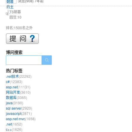
浏览(908)
7年前
TS朝暮
园豆:10
排名:1500名之外
博问搜索
热门标签
.net技术
(22292)
c#
(12383)
asp.net
(11131)
网站开发
(3610)
数据库
(3365)
java
(3190)
sql server
(2920)
javascript
(2871)
asp.net mvc
(1658)
.net
(1652)
c++
(1626)