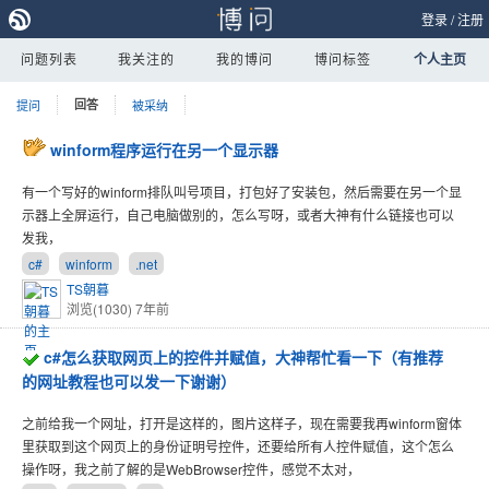
登录
/
注册
问题列表
我关注的
我的博问
博问标签
个人主页
提问
回答
被采纳
winform程序运行在另一个显示器
有一个写好的winform排队叫号项目，打包好了安装包，然后需要在另一个显
示器上全屏运行，自己电脑做别的，怎么写呀，或者大神有什么链接也可以
发我，
c#
winform
.net
TS朝暮
浏览(1030)
7年前
c#怎么获取网页上的控件并赋值，大神帮忙看一下（有推荐
的网址教程也可以发一下谢谢）
之前给我一个网址，打开是这样的，图片这样子，现在需要我再winform窗体
里获取到这个网页上的身份证明号控件，还要给所有人控件赋值，这个怎么
操作呀，我之前了解的是WebBrowser控件，感觉不太对，