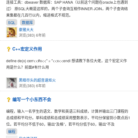
连接工具：dbeaver 数据库：SAP HANA（以前这个问题在oracle上也遇到
过） 原SQL大概是这样的，两个子查询互相作INNER JOIN，两个子查询结
果集都在几百行以内，缩进格式不规范。
SQL
数据库
豪猪大大
浏览(383)
6年前
C++宏定义作用
define de(x) cerr<<#x<<" = "<<x<<endl 想请教下各位大佬，这个宏定义作
用是什么？前面#有什么用
黑暗尽头的超音速炬火
浏览(383)
6年前
编写一个小东西不会
编程，输入一名学生的语文、数学和英语三科成绩，计算并输出三门课程的
总成绩和平均分。单科成绩和总成绩采用整数表示，平均分保留到小数点后1
位。若平均分不低于60，输出“及格”，若平均分低于60，输出“不及
编程