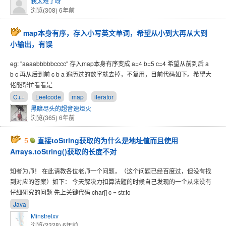
我太难了呀
浏览(308)
6年前
map本身有序，存入小写英文单词，希望从小到大再从大到
小输出，有误
eg: "aaaabbbbbcccc" 存入map本身有序变成 a=4 b=5 c=4 希望从前到后 a
b c 再从后到前 c b a 遍历过的数字就去掉，不复用，目前代码如下。希望大
佬能帮忙看看是
C++
Leetcode
map
iterator
黑暗尽头的超音速炬火
浏览(365)
6年前
5
直接toString获取的为什么是地址值而且使用
Arrays.toString()获取的长度不对
知者为师！ 在此请教各位老师一个问题，（这个问题已经百度过，但没有找
到对应的答案）如下： 今天解决力扣算法题的时候自己发现的一个从来没有
仔细研究的问题 先上关键代码 char[] c = str.to
Java
Minstrelxv
浏览(2328)
6年前