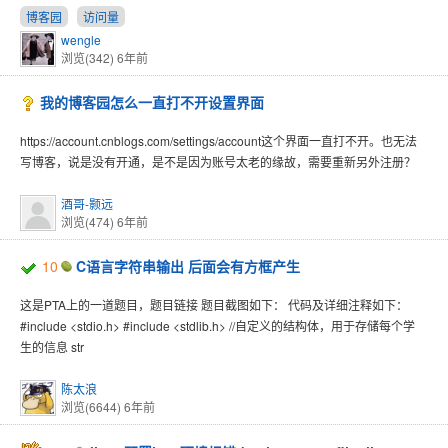
博客园
访问量
wengle
浏览(342)
6年前
我的博客园怎么一直打不开设置界面
https://account.cnblogs.com/settings/account这个界面一直打不开。也无法
写博客，说是没有开通，是不是因为账号太老的缘故，需要重新另外注册？
酒哥-颢远
浏览(474)
6年前
10
C语言字符串输出 后面会有方框产生
这是PTA上的一道题目，题目链接 题目截图如下： 代码及详细注释如下：
#include <stdio.h> #include <stdlib.h> //自定义的结构体，用于存储每个学
生的信息 str
陈太浪
浏览(6644)
6年前