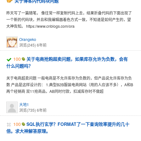
关于博客内代码块问题
昨天写了一篇随笔， 像往常一样复制代码上去，结果折叠代码的下面出现了
一个新的代码块，并且和我编辑器着色方式一致，不知道是如何产生的，望
大神告知。 https://www.cnblogs.com/ora
Orangeko
浏览(245)
6年前
100
关于电商抢购超卖问题，如果库存允许为负数，会有
什么问题吗？
关于电商超卖问题 一般电商是不允许库存为负数的，但产品说允许库存为负
数 产品是这样设计的： 1.典型B2B服装电商网站（用的人应该不多），A和B
两个经销商 双11抢商品，AB同时付款，扣减库存时不做超
大地1
浏览(735)
6年前
100
SQL执行玄学？FORMAT了一下查询效率提升的几十
倍。求大神解答原理。