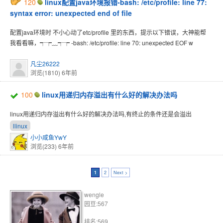
120
linux配置java环境报错-bash: /etc/profile: line 77:
syntax error: unexpected end of file
配置java环境时 不小心动了etc/profile 里的东西，提示以下错误，大神能帮
我看看嘛，┭┮﹏┭┮ -bash: /etc/profile: line 70: unexpected EOF w
凡尘26222
浏览(1810)
6年前
100
linux用递归内存溢出有什么好的解决办法吗
linux用递归内存溢出有什么好的解决办法吗,有终止的条件还是会溢出
llinux
小小咸鱼YwY
浏览(233)
6年前
1
2
Next >
wengle
园豆:567
排名:569