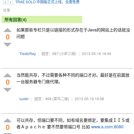
<
>
TRAE SOLO 中国版正式上线，全面免费
分享
所有回答(4)
如果那些专栏只是以链接的形式存在于Java的网站上的话就没
0
问题
TiestoRay
|
园豆：687
(小虾三级)
|
2013-05-16 16:49
当然能共存，不过需要各种不同的端口才对。最好是在前面放
0
一台服务器专门做代理。
luofer
|
园豆：468
(菜鸟二级)
|
2013-05-16 16:58
可以共存，但端口要不同，如有域名要绑定，要集成ＩＩＳ或
0
者Ａｐａｃｈｅ 要不然要带端口号 比如
www.a.com:8080