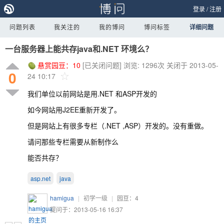
登录
/
注册
问题列表
我关注的
我的博问
博问标签
详细问题
一台服务器上能共存java和.NET 环境么？
悬赏园豆：
10
[已关闭问题]
浏览: 1296次
关闭于 2013-05-
0
24 10:17
我们单位以前网站是用.NET 和ASP开发的
如今网站用J2EE重新开发了。
但是网站上有很多专栏（.NET ,ASP）开发的。没有重做。
请问那些专栏需要从新制作么
能否共存？
asp.net
java
hamigua
|
初学一级
|
园豆：
4
提问于：2013-05-16 16:37