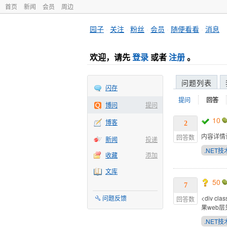
首页
新闻
会员
周边
园子
·
关注
·
粉丝
·
会员
·
随便看看
·
消息
欢迎，请先
登录
或者
注册
。
问题列表
闪存
提问
回答
博问
提问
10
博客
2
内容详情
回答数
新闻
投递
.NET技
收藏
添加
文库
50
7
问题反馈
<div 
回答数
果web
.NET技