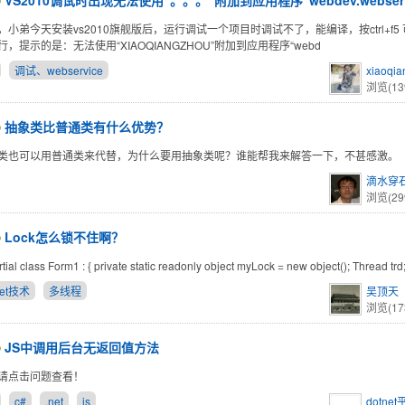
VS2010调试时出现无法使用“。。。”附加到应用程序“webdev.webserve
，小弟今天安装vs2010旗舰版后，运行调试一个项目时调试不了，能编译，按ctrl+f
，提示的是：无法使用“XIAOQIANGZHOU”附加到应用程序“webd
调试、webservice
xiaoqi
浏览(13
抽象类比普通类有什么优势？
类也可以用普通类来代替，为什么要用抽象类呢？谁能帮我来解答一下，不甚感激。
滴水穿石
浏览(29
Lock怎么锁不住啊？
rtial class Form1 : { private static readonly object myLock = new object(); Thread trd
net技术
多线程
吴顶天
浏览(17
JS中调用后台无返回值方法
请点击问题查看！
c#
.net
js
dotne