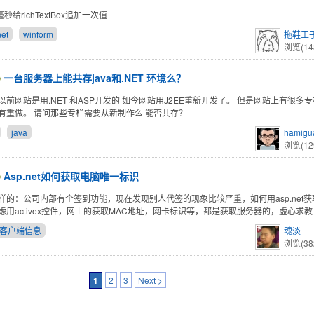
秒给richTextBox追加一次值
net
winform
拖鞋王
浏览(14
一台服务器上能共存java和.NET 环境么？
前网站是用.NET 和ASP开发的 如今网站用J2EE重新开发了。 但是网站上有很多专栏（
有重做。 请问那些专栏需要从新制作么 能否共存？
java
hamigu
浏览(12
Asp.net如何获取电脑唯一标识
样的：公司内部有个签到功能，现在发现别人代签的现象比较严重，如何用asp.net
虑用activex控件，网上的获取MAC地址，网卡标识等，都是获取服务器的，虚心求教
获取客户端信息
魂淡
浏览(38
1
2
3
Next >