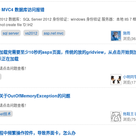
MVC4 数据库访问报错
012 数据库：SQL Server 2012 身份验证：windows 身份验证 服务器：本地 IIS 7
t create file 'D:\H2
sql server
vs2012
asp.net mvc
施雨
浏览(36
加载完需要至少10秒的aspx页面，传统的放的gridview，从点击开始
示正在加载
请点击问题查看！
小明同
浏览(17
关于OutOfMemoryException的问题
请点击问题查看！
net技术
拖鞋王
浏览(75
程中频繁操作控件，导致界面卡，怎么办