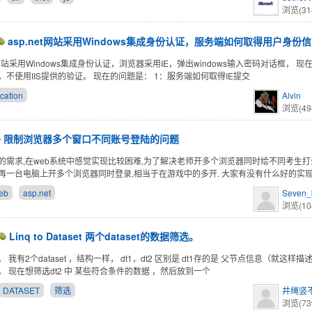
浏览(31
asp.net网站采用Windows集成身份认证，服务端如何取得用户身份
et网站采用Windows集成身份认证，浏览器采用IE，弹出windows输入密码对话框， 
，不使用IIS提供的验证。 现在的问题是： 1：服务端如何取得IE提交
cation
Alvin
浏览(49
限制浏览器多个窗口不同账号登陆的问题
的需求,在web系统中感觉实现比较困难,为了解决老师开多个浏览器同时给不同考生打
再一台电脑上开多个浏览器同时登录,相当于在游戏中的多开. 大家有没有什么好的实现
eb
asp.net
Seven_
浏览(10
Linq to Dataset 两个dataset的数据筛选。
 我有2个dataset ，结构一样， dt1，dt2 区别是 dt1存的是 父节点信息（就这样描述
。 现在想筛选dt2 中 某些符合条件的数据 ，然后放到一个
DATASET
筛选
井绳竖
浏览(73