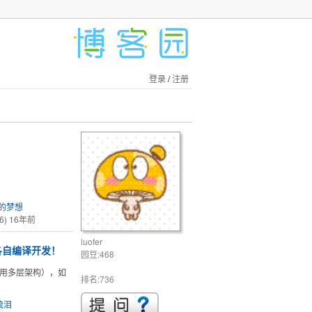
登录
/
注册
年的梦想
6)
16年前
luofer
各自编译开发！
园豆:468
面（使用多层架构），如
排名:736
流泪