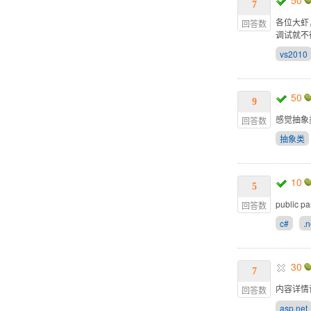
50
7
各位大虾
回答数
调试就不行
vs2010
50
9
感觉抽象
回答数
抽象类
10
5
public pa
回答数
c#
.
30
7
内容详情
回答数
asp.net