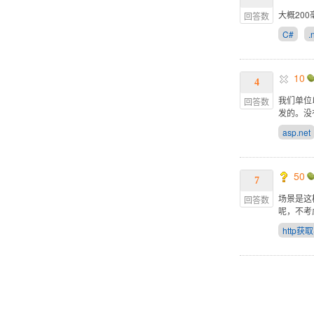
大概200毫
回答数
C#
.
10
4
我们单位以
回答数
发的。没
asp.net
50
7
场景是这
回答数
呢，不考
http