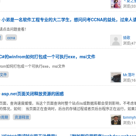
丶夏之
浏览(33
小弟是一名软件工程专业的大二学生，想问问考CCNA的益处，过来人
请点击问题查看！
程
ccna
骑歌
浏览(47
C#的winfrom如何打包成一个可执行exe，msi文件
nfrom如何打包成一个可执行exe，msi文件
e文件
Mr.落叶
浏览(16
asp.net页面关闭释放资源的困惑
页面，查询速度缓慢，当这个页面查询时整个站点iis或数据库都会受到影响，不考虑
的情况，如何： 当页面正在查询时，后台的存储过程或者页后台程序正在运行，如果
命周期
资源释放
tommyh
浏览(11