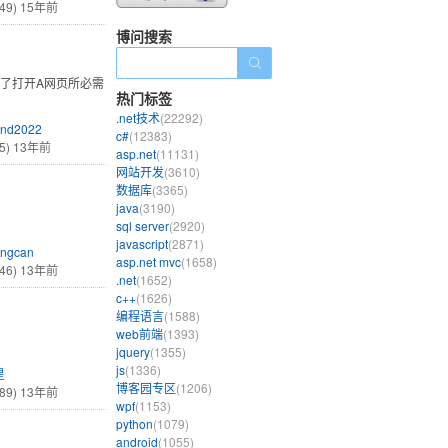
49)
15年前
博问搜索
象得到了打开A网页所必需
热门标签
.net技术
(22292)
nd2022
c#
(12383)
5)
13年前
asp.net
(11131)
网站开发
(3610)
数据库
(3365)
java
(3190)
sql server
(2920)
javascript
(2871)
ingcan
asp.net mvc
(1658)
46)
13年前
.net
(1652)
c++
(1626)
编程语言
(1588)
web前端
(1393)
jquery
(1355)
js
(1336)
星
博客园专区
(1206)
89)
13年前
wpf
(1153)
python
(1079)
android
(1055)