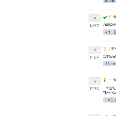
asp.net
50
8
内容详情
回答数
软件工
5
4
C#的wi
回答数
打包ex
50
4
一个查询
回答数
回收什么
页面生