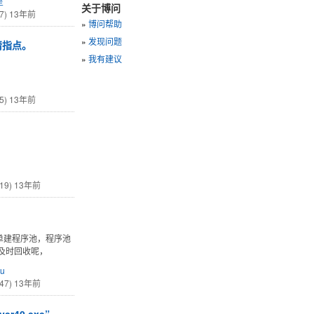
星
关于博问
7)
13年前
»
博问帮助
»
发现问题
请指点。
»
我有建议
5)
13年前
19)
13年前
单建程序池，程序池
及时回收呢，
u
47)
13年前