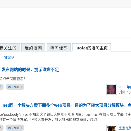
我关注的
我的博问
博问标签
luofer的博问主页
被采纳
发布网站的时候，提示磁盘不足
请点击问题查看！
术
ASP.NET
2008
浏览(46
.net同一个解决方案下面多个web项目。目的为了较大项目分解模块，
class="postbody"> <p>不知道这个题目大家能不能看明白。</p> <p>在较大项目里
层只有一个解决方案，很多人来开发，签入签出的非常麻烦，获取
术
ASP.NET
宝宝在