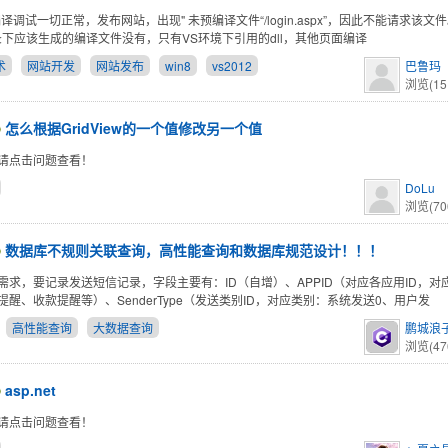
译调试一切正常，发布网站，出现" 未预编译文件“/login.aspx”，因此不能请求该文
目录下应该生成的编译文件没有，只有VS环境下引用的dll，其他页面编译
术
网站开发
网站发布
win8
vs2012
巴鲁玛
浏览(15
怎么根据GridView的一个值修改另一个值
请点击问题查看！
DoLu
浏览(70
数据库不规则关联查询，高性能查询和数据库规范设计！！！
需求，要记录发送短信记录，字段主要有：ID（自增）、APPID（对应各应用ID，
提醒、收款提醒等）、SenderType（发送类别ID，对应类别：系统发送0、用户发
高性能查询
大数据查询
鹏城浪
浏览(47
asp.net
请点击问题查看！