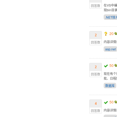
在VS中编
回答数
现bin
.NET技
20
2
内容详情
回答数
asp.net
50
2
现在有个
回答数
批、日程
数据库
50
4
内容详情
回答数