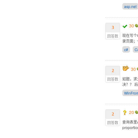
asp.net
30
3
现在写个
回答数
录页面；一
c#
C
30
2
如题，求
回答数
决？？ 
WinFro
20
2
查询表里A 
回答数
proport