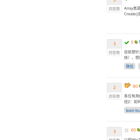
5
Array
回答数
Creat
5
3
目前想针
回答数
核），想
微信
80
2
各位有用t
回答数
径2：如
team fo
60
3
以前Win