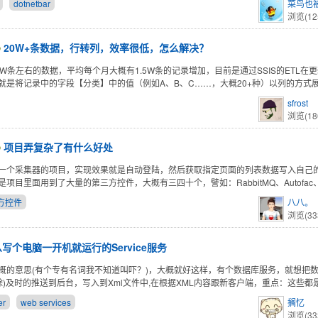
dotnetbar
菜鸟也
浏览(12
20W+条数据，行转列，效率很低，怎么解决？
0W条左右的数据，平均每个月大概有1.5W条的记录增加，目前是通过SSIS的ETL在
就是将记录中的字段【分类】中的值（例如A、B、C……，大概20+种）以列的方式
sfrost
浏览(18
项目弄复杂了有什么好处
一个采集器的项目，实现效果就是自动登陆，然后获取指定页面的列表数据写入自己的
是项目里面用到了大量的第三方控件，大概有三四十个，譬如：RabbitMQ、Autofac
方控件
八八。
浏览(33
写个电脑一开机就运行的Service服务
概的意思(有个专有名词我不知道叫吓？)，大概就好这样，有个数据库服务，就想把
删除)及时的推送到后台，写入到Xml文件中,在根据XML内容跟新客户端，重点：这些都
er
web services
搁忆
浏览(33