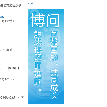
更多...
分别展示相应数据，
oder
54)
10年前
7)
10年前
7,8】，【9,10】】
生
49)
10年前
条拖动无反应;PC