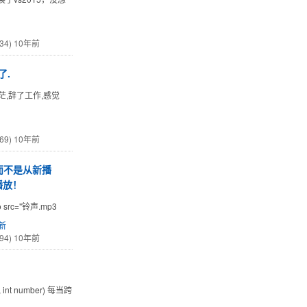
34)
10年前
了.
茫,辞了工作,感觉
69)
10年前
而不是从新播
播放！
dio src="铃声.mp3
新
94)
10年前
t number) 每当跨