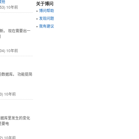
被抢
关于博问
53)
10年前
»
博问帮助
»
发现问题
»
我有建议
更新。 现在需要出一
展
04)
10年前
数据库。 功能挺简
、
3)
10年前
数据库里发生的变化
是要电
2)
10年前