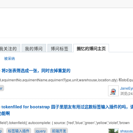
我关注的
我的博问
博问标签
搁忆的博问主页
被采纳
将2张表筛选成一张，同时去掉重复的
d,equimentNo,equimentName,equimentType,unit,warehouse,location,qty) 和stoEq
er
JaneEy
浏览(24
tokenfiled for bootstrap 园子里朋友有用过这款标签输入插件的
功能啊
ield').tokenfield({ autocomplete: { source: ['red','blue','green','yellow','violet','brown
ap
标签输入插件
jquery
前端开发
shayusu