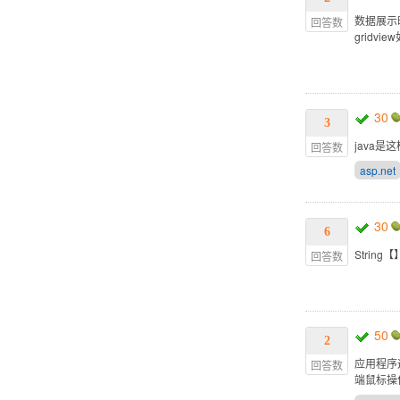
数据展示
回答数
grid
30
3
java是
回答数
asp.net
30
6
String
回答数
50
2
应用程序
回答数
端鼠标操