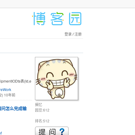
登录
/
注册
uipmentIODts表(Id,e
reWork
2)
10年前
搁忆
吗，请问怎么完成输
园豆:612
排名:512
f