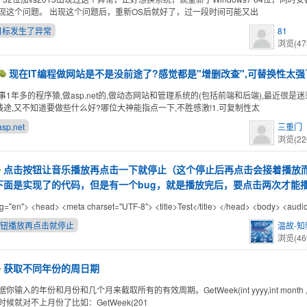
现这个问题。 出现这个问题后，重新OS后就好了，过一段时间可能又出
目标发生了异常
81
浏览(47
现在IT编程做网站是不是没前途了?感觉都是"增删改查",可替换性太强
1年多的程序猿,做asp.net的,做动态网站和管理系统的(包括前端和后端),最近很是迷
t没钱途,又不知道要做些什么好?哪位大神能指点一下,不胜感激!1.可复制性太
asp.net
三重门
浏览(22
点击按钮让音乐播放再点击一下就停止（这个停止后再点击会接着播放
下面是实现了的代码，但是有一个bug，就是播放完后，要点击两次才能
ng="en"> <head> <meta charset="UTF-8"> <title>Test</title> </head> <body> <au
按钮播放再点击就停止
温故-知
浏览(46
获取不同年份的周日期
输入的年份和月份和几个月来截取所有的有效周期。GetWeek(int yyyy,int month , in
候就对不上月份了比如：GetWeek(201