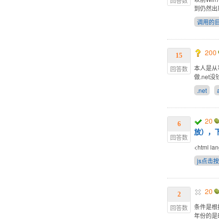
回答数
到仍然出
调用的
200
15
本人是从事
回答数
做.ne
.net
20
6
放），
回答数
<html la
js点击
20
2
条件是根据你
回答数
年份的是时