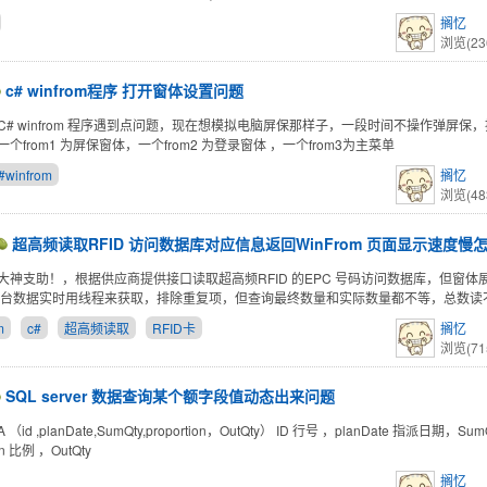
搁忆
浏览(23
c# winfrom程序 打开窗体设置问题
C# winfrom 程序遇到点问题，现在想模拟电脑屏保那样子，一段时间不操作弹屏保
个from1 为屏保窗体，一个from2 为登录窗体 ，一个from3为主菜单
#winfrom
搁忆
浏览(48
超高频读取RFID 访问数据库对应信息返回WinFrom 页面显示速度慢
大神支助！，根据供应商提供接口读取超高频RFID 的EPC 号码访问数据库，但窗
后台数据实时用线程来获取，排除重复项，但查询最终数量和实际数量都不等，总数读
m
c#
超高频读取
RFID卡
搁忆
浏览(71
SQL server 数据查询某个额字段值动态出来问题
（id ,planDate,SumQty,proportion，OutQty） ID 行号 ，planDate 指派日期，S
ion 比例 ，OutQty
搁忆