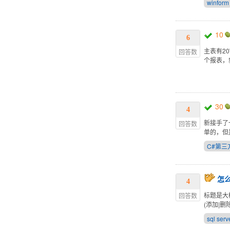
winform
10
6
主表有2
回答数
个报表，
30
4
新接手了
回答数
单的，但
C#第三
怎么
4
标题是大
回答数
(添加|
sql serv