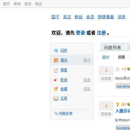
首页
新闻
会员
周边
园子
·
关注
·
粉丝
·
会员
·
随便看看
·
消息
欢迎，请先
登录
或者
注册
。
问题列表
闪存
提问
回答
博问
提问
10
博客
5
stock表(I
回答数
新闻
投递
sql serv
收藏
添加
文库
60
2
入提示
问题反馈
回答数
$('#tokenf
bootstr