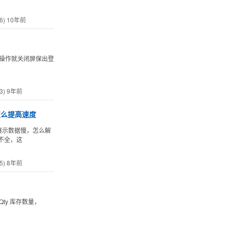
6)
10年前
，操作就关闭屏保出登
3)
9年前
怎么提高速度
体展示数据慢，怎么解
不全，这
5)
8年前
umQty 库存数量，