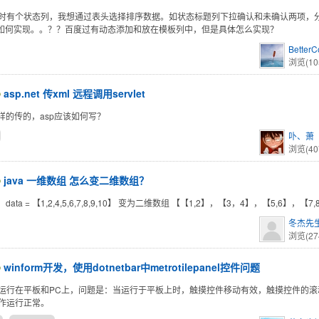
时有个状态列，我想通过表头选择排序数据。如状态标题列下拉确认和未确认两项，
view如何实现。。？？百度过有动态添加和放在模板列中，但是具体怎么实现？
BetterC
浏览(10
asp.net 传xml 远程调用servlet
这样的传的，asp应该如何写？
卟、萧
浏览(40
java 一维数组 怎么变二维数组？
【】 data = 【1,2,4,5,6,7,8,9,10】 变为二维数组 【【1,2】，【3，4】，【5,6】，【
冬杰先
浏览(27
winform开发，使用dotnetbar中metrotilepanel控件问题
运行在平板和PC上，问题是：当运行于平板上时，触摸控件移动有效，触摸控件的滚动
作运行正常。