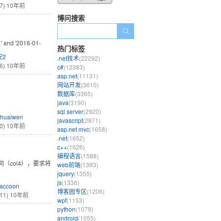
7)
10年前
博问搜索
' and '2016-01-
热门标签
安2
.net技术
(22292)
6)
10年前
c#
(12383)
asp.net
(11131)
网站开发
(3610)
数据库
(3365)
java
(3190)
sql server
(2920)
huaiwen
javascript
(2871)
0)
10年前
asp.net mvc
(1658)
.net
(1652)
c++
(1626)
编程语言
(1588)
同（col4），要求将
web前端
(1393)
jquery
(1355)
js
(1336)
accoon
博客园专区
(1206)
11)
10年前
wpf
(1153)
python
(1079)
android
(1055)