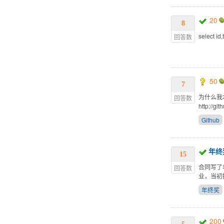
20
8
select id
回答数
50
7
为什么我
回答数
http://gi
Github
年终
15
合同写了
回答数
业，当初
年终奖
200