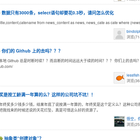
数据只有3000条，select语句却要花0.3秒，请问怎么优化
,title,content,catename from news_content as news, news_cate as cate where (news
bindolp
浏览(71
你们的 Github 上的去吗？？？
本地 Github 总是时断时续？？而且断的时间远远大于续的时间？？？ 你们上的去吗
thub.com/
lessfish
浏览(36
奖是按工龄满一年算的么？这样的公司坑不坑！！
年终奖多少钱多少钱，结果年底了说按满一年算的，年终奖是这个定义么？这种公司
把我找来的时候还说的天花烂坠，真是可惜这么好的资源了。
悟空，
浏览(25
抽象类“创建对象”？