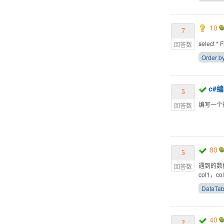
10
7
select *
回答数
Order b
c#
5
编写一个循环程
回答数
80
5
遇到的数据
回答数
col1，c
DataTab
40
2