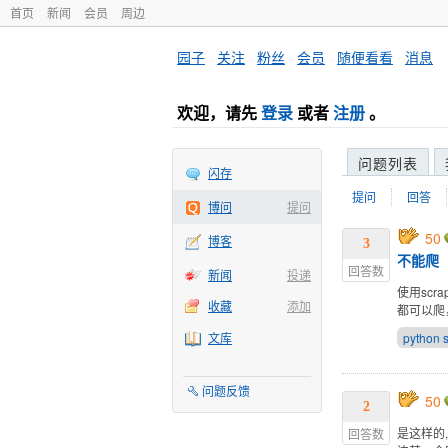
首页
新闻
会员
周边
园子
·
关注
·
粉丝
·
会员
·
随便看看
·
消息
欢迎，请先
登录
或者
注册
。
问题列表
闪存
提问
回答
博问
提问
50
博客
3
不能爬
回答数
新闻
投递
使用sc
收藏
添加
都可以爬
文库
python
问题反馈
50
2
是这样的
回答数