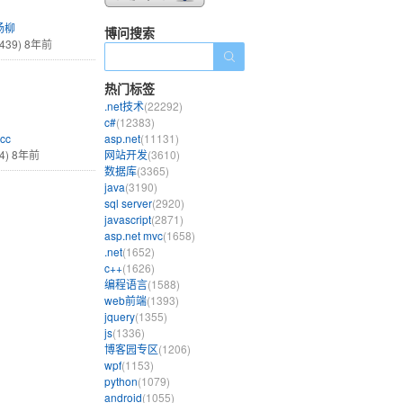
杨柳
博问搜索
439)
8年前
热门标签
.net技术
(22292)
c#
(12383)
-cc
asp.net
(11131)
4)
8年前
网站开发
(3610)
数据库
(3365)
java
(3190)
sql server
(2920)
javascript
(2871)
asp.net mvc
(1658)
.net
(1652)
c++
(1626)
编程语言
(1588)
web前端
(1393)
jquery
(1355)
js
(1336)
博客园专区
(1206)
wpf
(1153)
python
(1079)
android
(1055)