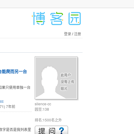
登录
/
注册
一台能爬而另一台
。如果只使用单独一台
-cc
silence-cc
71)
7年前
园豆:138
排名:1500名之外
个数字是否是我列表里