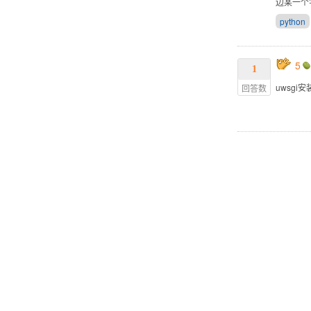
边某一个字
python
5
1
uwsg
回答数