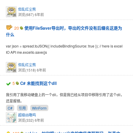
但乱红尘熊
浏览(687)
6年前
20
使用FileSaver导出时，导出的文件没有后缀名这是为
什么
var json = spread.toJSON({ includeBindingSource: true }); // here is excel
IO API me.excelIo.save(js
但乱红尘熊
浏览(1518)
6年前
5
C# 未能找到这个dll
我引用了我移动硬盘上的一个dll，但是我已经从项目中移除引用了这个dll，
还是报错。
C#
引用
WinForm
超级凶嗷呜
浏览(332)
6年前