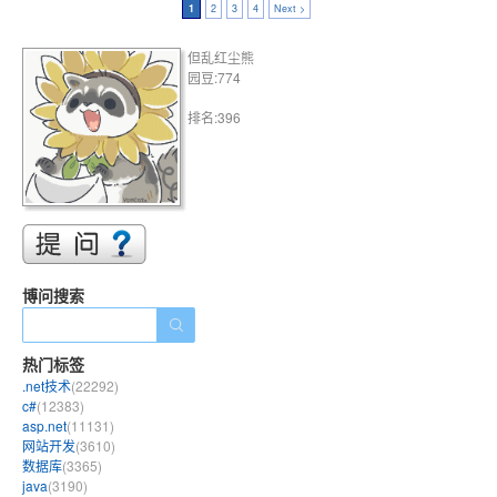
1
2
3
4
Next >
但乱红尘熊
园豆:774
排名:396
博问搜索
热门标签
.net技术
(22292)
c#
(12383)
asp.net
(11131)
网站开发
(3610)
数据库
(3365)
java
(3190)