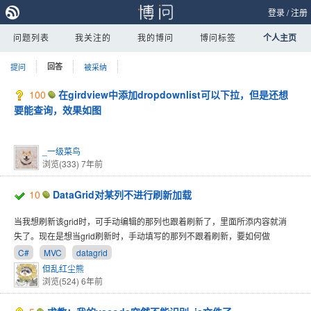
登录
/
注册
问题列表
我关注的
我的博问
博问标签
个人主页
提问
回答
被采纳
100
在girdview中添加dropdownlist可以下拉，但是还想
要能查询，效果如图
_一级菜鸟
浏览(333)
7年前
10
DataGrid对某列不进行刷新加载
当我想刷新该grid时，可手动编辑的那列也跟着刷新了，里面所添内容就消
失了。现在是想当grid刷新时，手动填写的那列不跟着刷新，要如何做
C#
MVC
datagrid
但乱红尘熊
浏览(524)
6年前