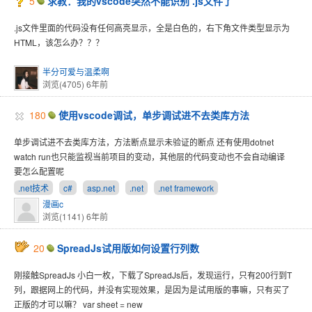
5
求教：我的vscode突然不能识别 .js文件了
.js文件里面的代码没有任何高亮显示，全是白色的，右下角文件类型显示为
HTML，该怎么办？？？
半分可爱与温柔啊
浏览(4705)
6年前
180
使用vscode调试，单步调试进不去类库方法
单步调试进不去类库方法，方法断点显示未验证的断点 还有使用dotnet
watch run也只能监视当前项目的变动，其他层的代码变动也不会自动编译
要怎么配置呢
.net技术
c#
asp.net
.net
.net framework
漫画c
浏览(1141)
6年前
20
SpreadJs试用版如何设置行列数
刚接触SpreadJs 小白一枚，下载了SpreadJs后，发现运行，只有200行到T
列，跟据网上的代码，并没有实现效果，是因为是试用版的事嘛，只有买了
正版的才可以嘛？ var sheet = new